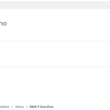
ino
pidano
Arbus
B&B Il Giardino