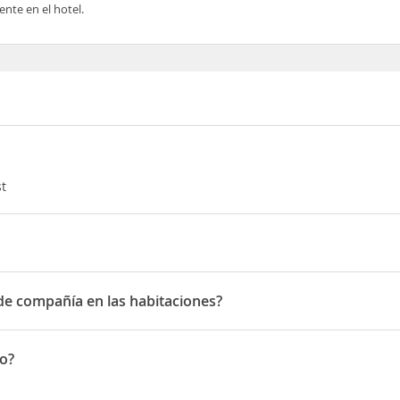
nte en el hotel.
st
Flumini costa verde
 de compañía en las habitaciones?
 compañía en las habitaciones
to?