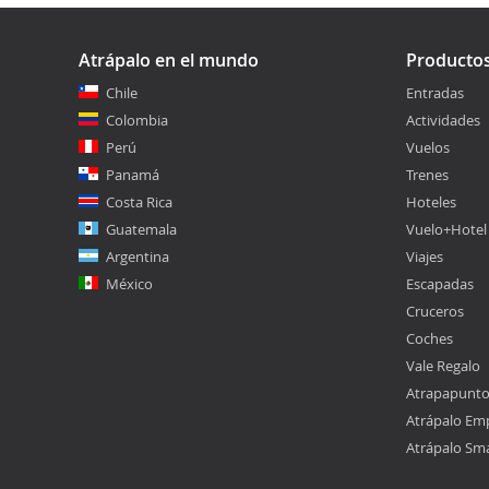
Atrápalo en el mundo
Producto
Chile
Entradas
Colombia
Actividades
Perú
Vuelos
Panamá
Trenes
Costa Rica
Hoteles
Guatemala
Vuelo+Hotel
Argentina
Viajes
México
Escapadas
Cruceros
Coches
Vale Regalo
Atrapapunt
Atrápalo Em
Atrápalo Sm