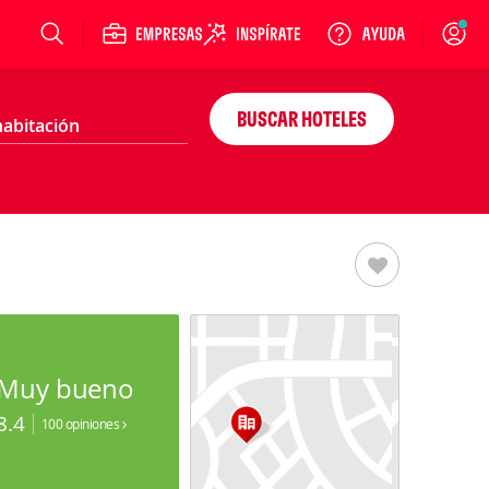
Login
BUSCAR HOTELES
Muy bueno
8.4
100 opiniones