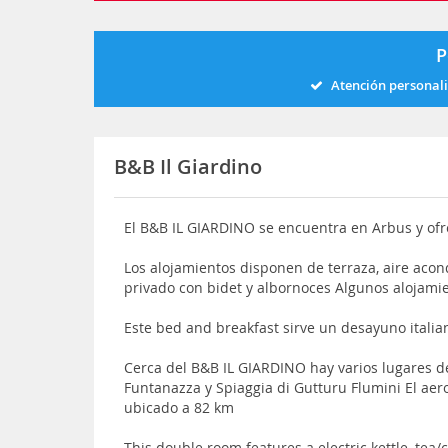
P
Atención personal
B&B Il Giardino
El B&B IL GIARDINO se encuentra en Arbus y ofrec
Los alojamientos disponen de terraza, aire acon
privado con bidet y albornoces Algunos alojamie
Este bed and breakfast sirve un desayuno italia
Cerca del B&B IL GIARDINO hay varios lugares de
Funtanazza y Spiaggia di Gutturu Flumini El aer
ubicado a 82 km
This double room features a electric kettle, tea