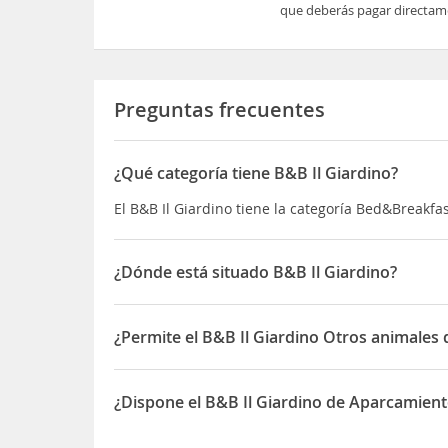
que deberás pagar directame
Preguntas frecuentes
¿Qué categoría tiene B&B Il Giardino?
El B&B Il Giardino tiene la categoría Bed&Breakfa
¿Dónde está situado B&B Il Giardino?
El B&B Il Giardino está situado en Loc Gutturu e 
¿Permite el B&B Il Giardino Otros animales
Sí, el B&B Il Giardino permite Otros animales de
¿Dispone el B&B Il Giardino de Aparcamien
Sí, el B&B Il Giardino dispone de Aparcamiento