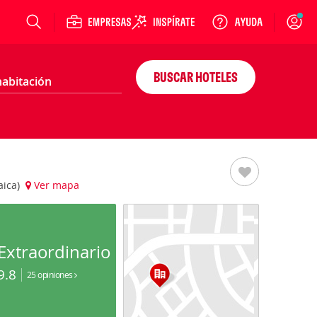
Login
BUSCAR HOTELES
aica)
Ver mapa
Extraordinario
9.8
25 opiniones