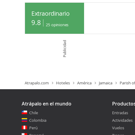
Extraordinario
9.8
25
opiniones
Publicidad
Atrapalo.com
Hoteles
América
Jamaica
Parish o
Atrápalo en el mundo
Producto
Chile
Entradas
Colombia
Actividades
Perú
Vuelos