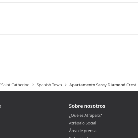
f Saint Catherine
Spanish Town
Apartamento Sassy Diamond Crest
s
Sobre nosotros
¿Qué es Atrápalo?
Atrápalo Social
Área de prensa