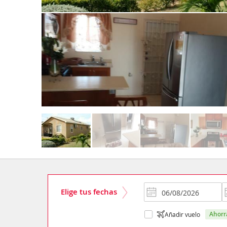
Elige tus fechas
ahor
Añadir vuelo