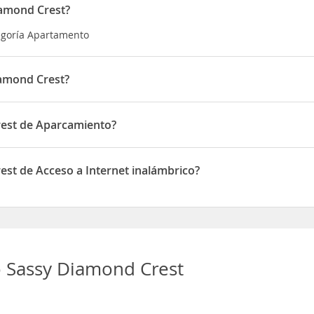
iamond Crest?
egoría Apartamento
amond Crest?
n Lot 416 Pearl Avenue, Phoenix Park Village, Portmore, St. Cather
est de Aparcamiento?
 de Aparcamiento
st de Acceso a Internet inalámbrico?
de Acceso a Internet inalámbrico
 Sassy Diamond Crest