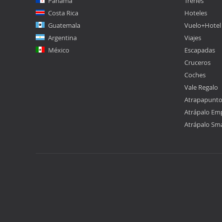
Panamá
Trenes
Costa Rica
Hoteles
Guatemala
Vuelo+Hotel
Argentina
Viajes
México
Escapadas
Cruceros
Coches
Vale Regalo
Atrapapunt
Atrápalo Em
Atrápalo Sm