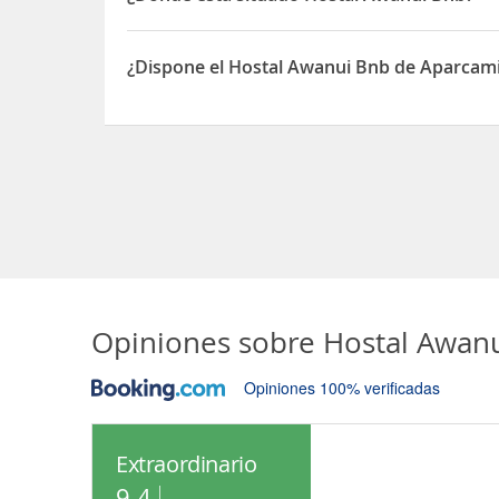
El Hostal Awanui Bnb está situado en 37 Totaranu
¿Dispone el Hostal Awanui Bnb de Aparcam
Sí, el Hostal Awanui Bnb dispone de Aparcamient
Opiniones sobre
Hostal Awan
Opiniones 100% verificadas
Extraordinario
9.4