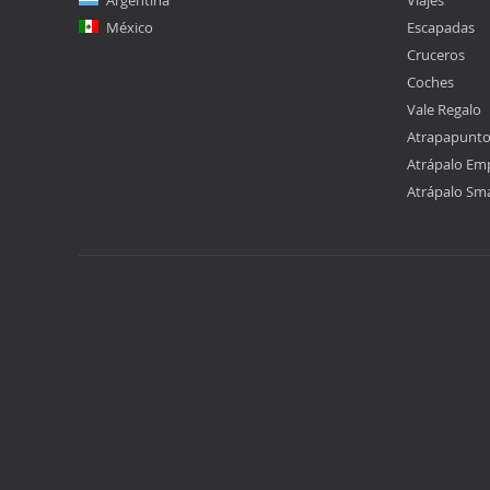
Argentina
Viajes
México
Escapadas
Cruceros
Coches
Vale Regalo
Atrapapunt
Atrápalo Em
Atrápalo Sm