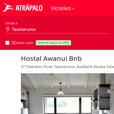
Hoteles
Dónde ir
ahorra hasta un 20%
Añadir vuelo
Hostal Awanui Bnb
37 Totaranui Drive, Taumarunui, Auckland (Nueva Zel