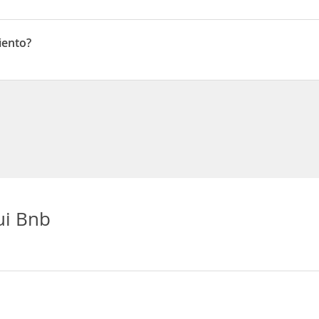
i Drive
iento?
o
ui Bnb