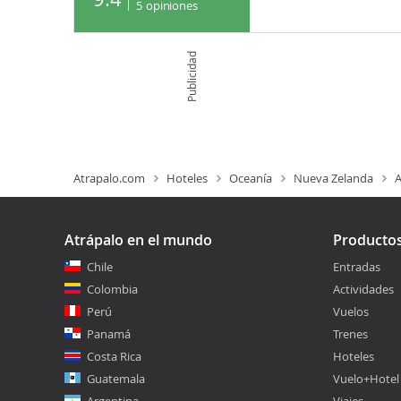
5
opiniones
Publicidad
Atrapalo.com
Hoteles
Oceanía
Nueva Zelanda
A
Atrápalo en el mundo
Producto
Chile
Entradas
Colombia
Actividades
Perú
Vuelos
Panamá
Trenes
Costa Rica
Hoteles
Guatemala
Vuelo+Hotel