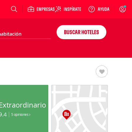
Login
BUSCAR HOTELES
Extraordinario
9.4
5 opiniones