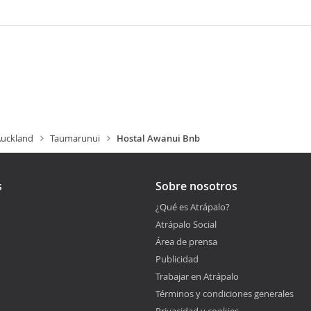
uckland
Taumarunui
Hostal Awanui Bnb
s
Sobre nosotros
¿Qué es Atrápalo?
Atrápalo Social
Área de prensa
Publicidad
Trabajar en Atrápalo
Términos y condiciones generales