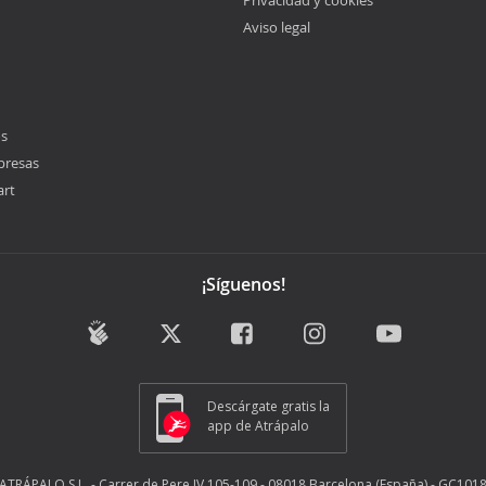
Privacidad y cookies
Aviso legal
os
presas
art
¡Síguenos!
Descárgate gratis la
app de Atrápalo
ATRÁPALO S.L. - Carrer de Pere IV 105-109 - 08018 Barcelona (España) - GC101