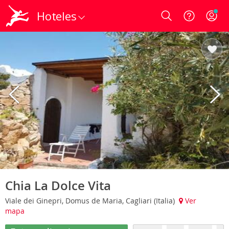
Hoteles
Login
Chia La Dolce Vita
Viale dei Ginepri, Domus de Maria, Cagliari (Italia)
Ver
mapa