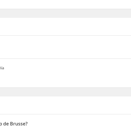
ñía
p de Brusse?