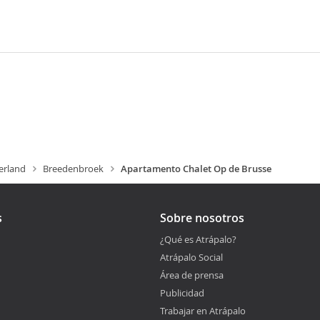
erland
Breedenbroek
Apartamento Chalet Op de Brusse
s
Sobre nosotros
¿Qué es Atrápalo?
Atrápalo Social
Área de prensa
Publicidad
Trabajar en Atrápalo