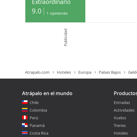
Extraordinario
9.0
1
opiniones
Publicidad
Atrapalo.com
Hoteles
Europa
Países Bajos
Geld
Atrápalo en el mundo
Producto
Chile
Entradas
Colombia
Actividades
Perú
Vuelos
Panamá
Trenes
Costa Rica
Hoteles