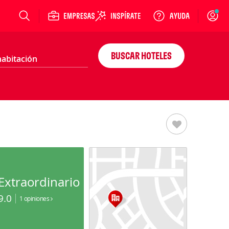
Login
BUSCAR HOTELES
Extraordinario
9.0
1 opiniones