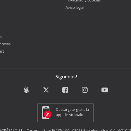
Privacidad y cookies
Aviso legal
os
presas
art
¡Síguenos!
Descárgate gratis la
app de Atrápalo
ATRÁPALO S.L. - Carrer de Pere IV 105-109 - 08018 Barcelona (España) - GC101