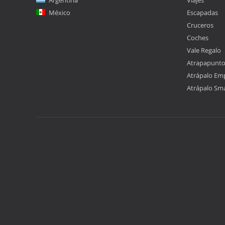
Argentina
Viajes
México
Escapadas
Cruceros
Coches
Vale Regalo
Atrapapunt
Atrápalo Em
Atrápalo Sm