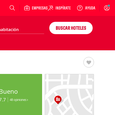
Login
BUSCAR HOTELES
Bueno
7.7
48 opiniones