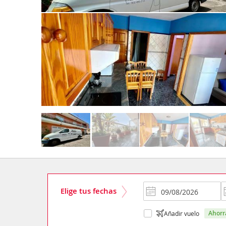
Elige tus fechas
ahor
Añadir vuelo