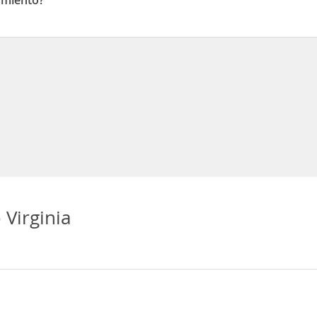
amiento?
ento
Virginia