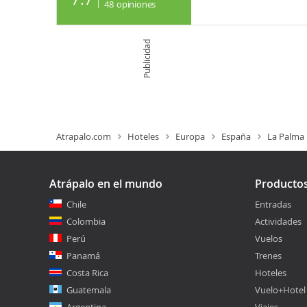
48
opiniones
Publicidad
Atrapalo.com
Hoteles
Europa
España
La Palma
Atrápalo en el mundo
Producto
Chile
Entradas
Colombia
Actividades
Perú
Vuelos
Panamá
Trenes
Costa Rica
Hoteles
Guatemala
Vuelo+Hotel