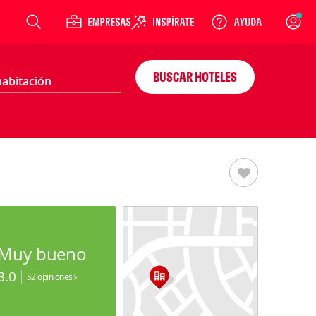
Login
BUSCAR HOTELES
Muy bueno
8.0
52 opiniones