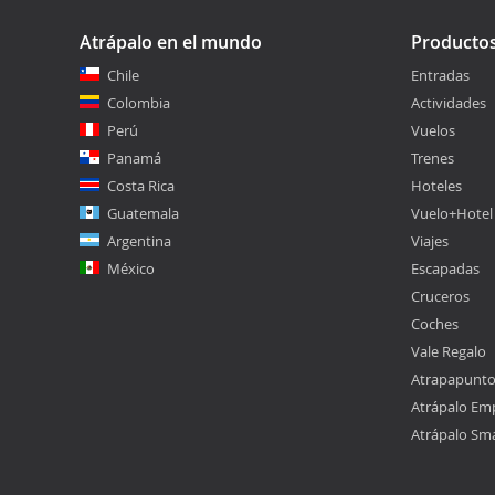
Atrápalo en el mundo
Producto
Chile
Entradas
Colombia
Actividades
Perú
Vuelos
Panamá
Trenes
Costa Rica
Hoteles
Guatemala
Vuelo+Hotel
Argentina
Viajes
México
Escapadas
Cruceros
Coches
Vale Regalo
Atrapapunt
Atrápalo Em
Atrápalo Sm