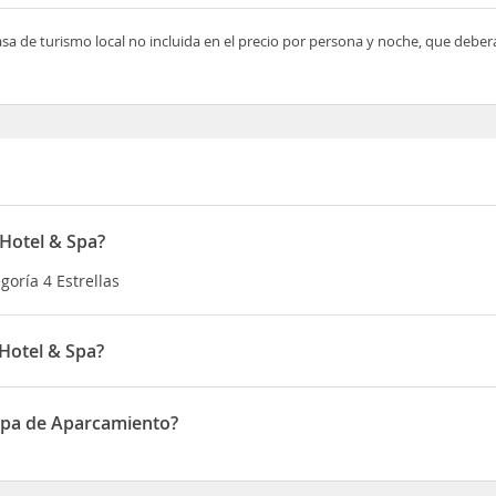
asa de turismo local no incluida en el precio por persona y noche, que deber
 Hotel & Spa?
goría 4 Estrellas
Hotel & Spa?
 en hotel kelibia beach kelibia
 Spa de Aparcamiento?
e de Aparcamiento