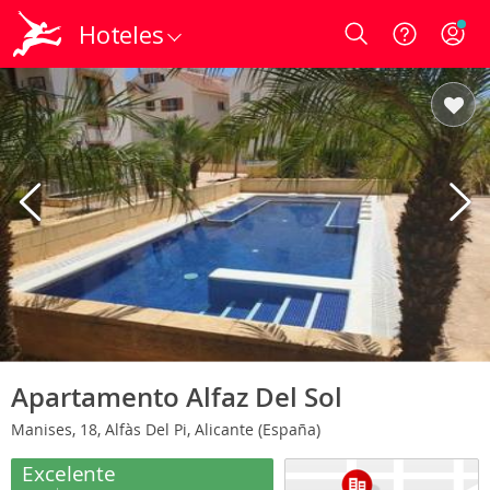
Hoteles
Login
Apartamento Alfaz Del Sol
Manises, 18, Alfàs Del Pi, Alicante (España)
Excelente