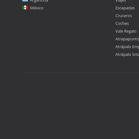
Argentina
Viajes
México
Escapadas
Cruceros
Coches
Vale Regalo
Atrapapunt
Atrápalo Em
Atrápalo Sm