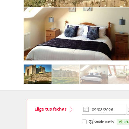
Elige tus fechas
ahor
Añadir vuelo