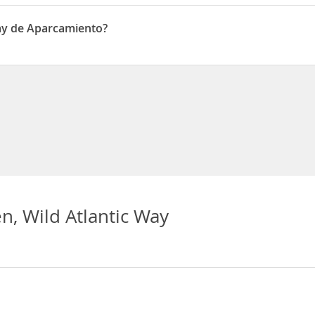
en Killimer Road
Way de Aparcamiento?
de Aparcamiento
n, Wild Atlantic Way