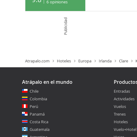
6
opiniones
Publicidad
Atrapalo.com
Hoteles
Europa
Irlanda
Clare
Atrápalo en el mundo
Producto
Chile
Entradas
Colombia
Actividades
Perú
Vuelos
Panamá
Trenes
Costa Rica
Hoteles
Guatemala
Vuelo+Hotel