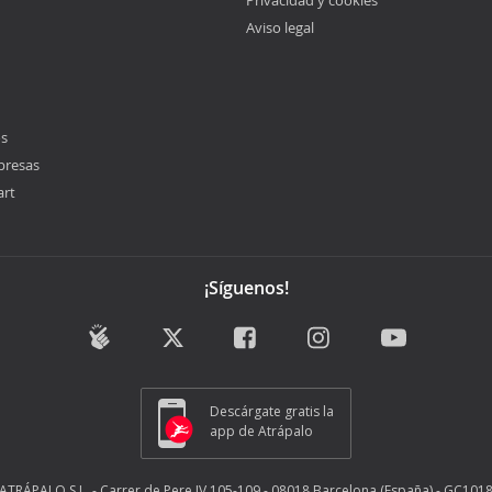
Privacidad y cookies
Aviso legal
os
presas
art
¡Síguenos!
Descárgate gratis la
app de Atrápalo
ATRÁPALO S.L. - Carrer de Pere IV 105-109 - 08018 Barcelona (España) - GC101