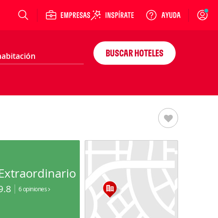
Login
BUSCAR HOTELES
Extraordinario
9.8
6 opiniones