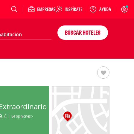
Login
BUSCAR HOTELES
Extraordinario
9.4
84 opiniones