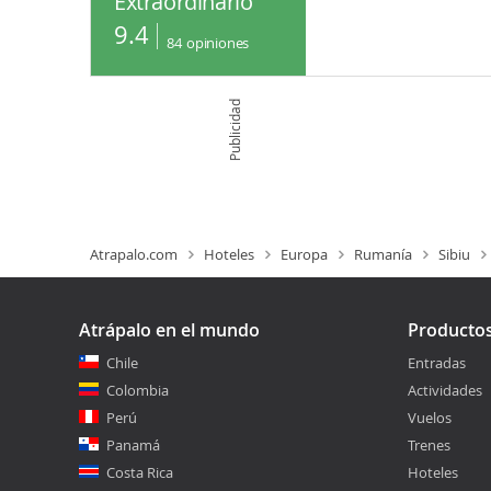
Extraordinario
9.4
84
opiniones
Publicidad
Atrapalo.com
Hoteles
Europa
Rumanía
Sibiu
Atrápalo en el mundo
Producto
Chile
Entradas
Colombia
Actividades
Perú
Vuelos
Panamá
Trenes
Costa Rica
Hoteles