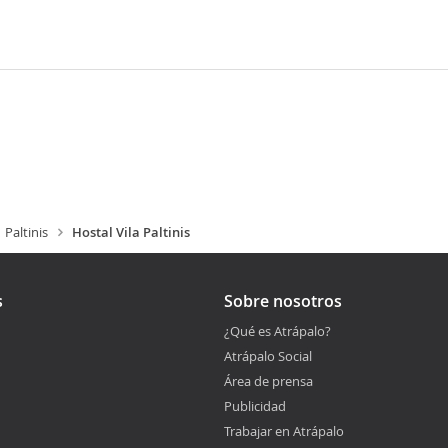
Paltinis
Hostal Vila Paltinis
s
Sobre nosotros
¿Qué es Atrápalo?
Atrápalo Social
Área de prensa
Publicidad
Trabajar en Atrápalo