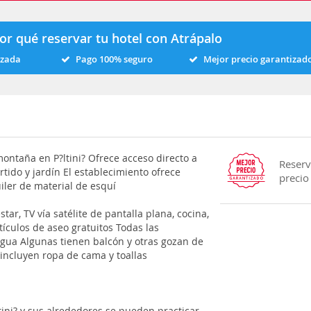
or qué reservar tu hotel con Atrápalo
izada
Pago 100% seguro
Mejor precio garantizad
a montaña en P?ltini? Ofrece acceso directo a
Reserv
tido y jardín El establecimiento ofrece
precio
iler de material de esquí
ar, TV vía satélite de pantalla plana, cocina,
ículos de aseo gratuitos Todas las
gua Algunas tienen balcón y otras gozan de
s incluyen ropa de cama y toallas
ltini? y sus alrededores se pueden practicar