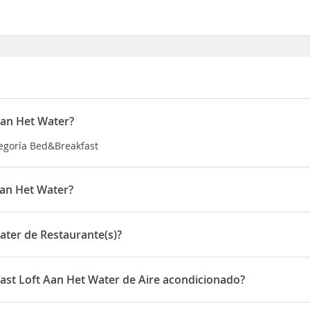
Aan Het Water?
tegoría Bed&Breakfast
Aan Het Water?
ado en Herentalse Steenweg 81b101
ater de Restaurante(s)?
 de Restaurante(s)
ast Loft Aan Het Water de Aire acondicionado?
n Het Water disponen de Aire acondicionado