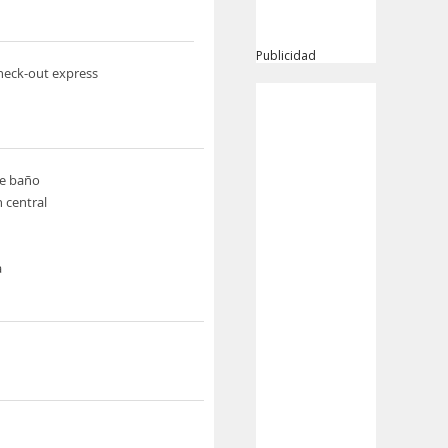
Publicidad
heck-out express
de baño
n central
a