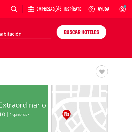
Login
BUSCAR HOTELES
Extraordinario
10
1 opiniones