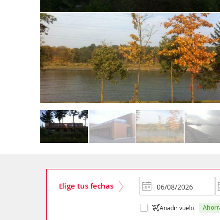
Elige tus fechas
ahor
Añadir vuelo