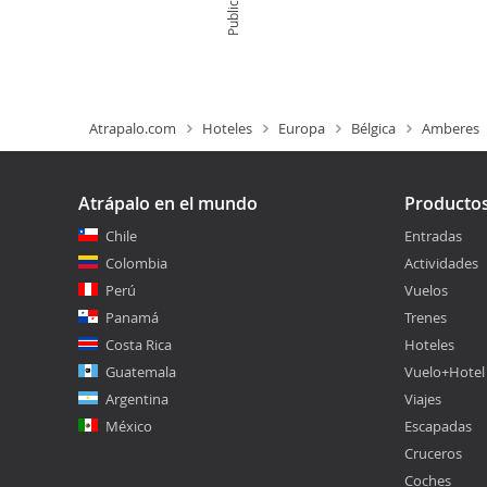
Publicidad
Atrapalo.com
Hoteles
Europa
Bélgica
Amberes
Atrápalo en el mundo
Producto
Chile
Entradas
Colombia
Actividades
Perú
Vuelos
Panamá
Trenes
Costa Rica
Hoteles
Guatemala
Vuelo+Hotel
Argentina
Viajes
México
Escapadas
Cruceros
Coches