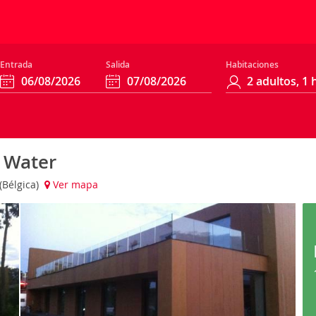
Entrada
Salida
Habitaciones
t Water
(Bélgica)
Ver mapa