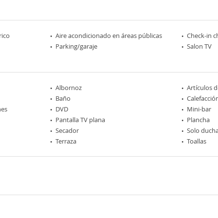
rico
Aire acondicionado en áreas públicas
Check-in c
Parking/garaje
Salon TV
Albornoz
Artículos 
Baño
Calefacció
nes
DVD
Mini-bar
Pantalla TV plana
Plancha
Secador
Solo duch
Terraza
Toallas