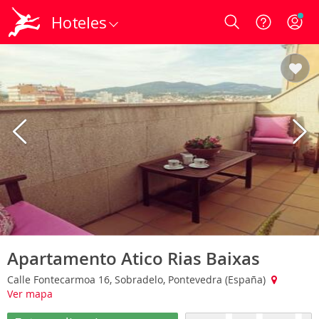
Hoteles
Login
Apartamento Atico Rias Baixas
Calle Fontecarmoa 16, Sobradelo, Pontevedra (España)
Ver mapa