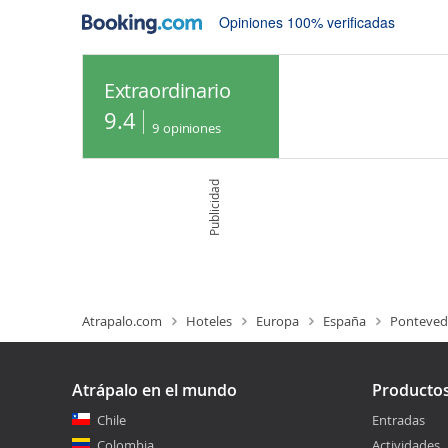
Opiniones 100% verificadas
Extraordinario
9.4
9
opiniones
Publicidad
Atrapalo.com
Hoteles
Europa
España
Ponteved
Atrápalo en el mundo
Producto
Chile
Entradas
Colombia
Actividades