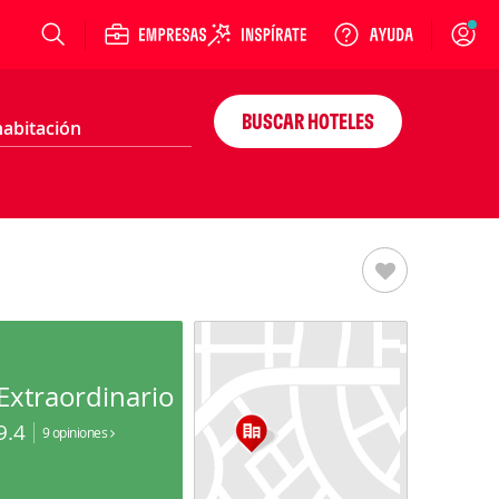
Login
BUSCAR HOTELES
Extraordinario
9.4
9 opiniones