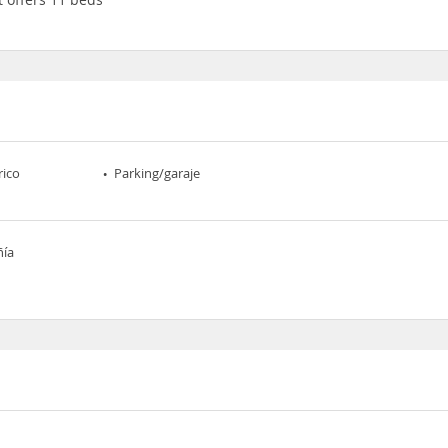
rico
Parking/garaje
ñía