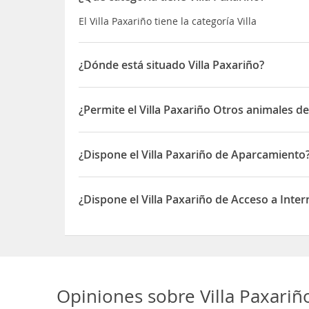
El Villa Paxariño tiene la categoría Villa
¿Dónde está situado Villa Paxariño?
El Villa Paxariño está situado en Rúa Rosaleda 3,
¿Permite el Villa Paxariño Otros animales d
Sí, el Villa Paxariño permite Otros animales de c
¿Dispone el Villa Paxariño de Aparcamiento
Sí, el Villa Paxariño dispone de Aparcamiento
¿Dispone el Villa Paxariño de Acceso a Inter
Sí, el Villa Paxariño dispone de Acceso a Internet
Opiniones sobre
Villa Paxariñ