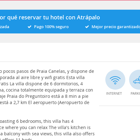
or qué reservar tu hotel con Atrápalo
izada
Pago 100% seguro
Mejor precio garantizad
olo pocos pasos de Praia Canelas, y dispone de
rada al aire libre y wifi gratis Esta villa
atis La villa dispone de 6 dormitorios, 4
ana, cocina totalmente equipada y terraza con
INTERNET
PARK
aje Praia do Preguntoiro está a 8 min a pie
 está a 2,7 km El aeropuerto (Aeropuerto de
Boasting 6 bedrooms, this villa has 4
e where you can relax The villa's kitchen is
 balcony with sea views, this villa also offers
 offers 11 beds