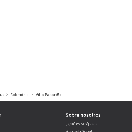
ra
Sobradelo
Villa Paxariño
s
Sobre nosotros
¿Qué es Atrápalo?
Atrápalo Social