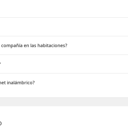
 número 2
e compañía en las habitaciones?
ompañía en las habitaciones
?
net inalámbrico?
 inalámbrico
o