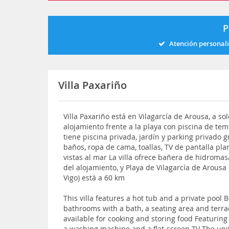
P
Atención personal
Villa Paxariño
Villa Paxariño está en Vilagarcía de Arousa, a s
alojamiento frente a la playa con piscina de tempo
tiene piscina privada, jardín y parking privado gr
baños, ropa de cama, toallas, TV de pantalla pl
vistas al mar La villa ofrece bañera de hidromas
del alojamiento, y Playa de Vilagarcía de Arousa
Vigo) está a 60 km
This villa features a hot tub and a private pool 
bathrooms with a bath, a seating area and terrac
available for cooking and storing food Featuring a
a washing machine and a flat-screen TV The unit