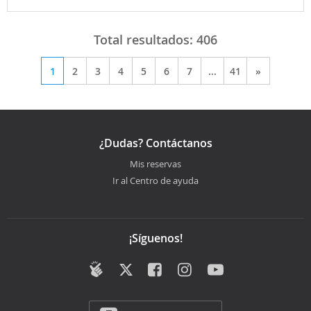
Total resultados:
406
1
2
3
4
5
6
7
...
41
»
¿Dudas? Contáctanos
Mis reservas
Ir al Centro de ayuda
¡Síguenos!