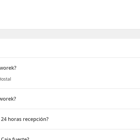
Dworek?
Hostal
Dworek?
a?kowa Dolina 57A
 24 horas recepción?
horas recepción
 Caja fuerte?