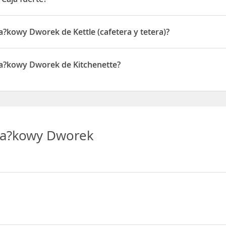
 fuerte
Ja?kowy Dworek de Kettle (cafetera y tetera)?
ek disponen de Kettle (cafetera y tetera)
 Ja?kowy Dworek de Kitchenette?
rek disponen de Kitchenette
 Ja?kowy Dworek