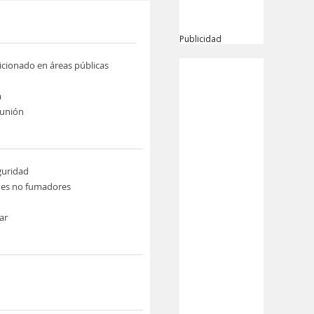
Publicidad
icionado en áreas públicas
a
eunión
guridad
nes no fumadores
ar