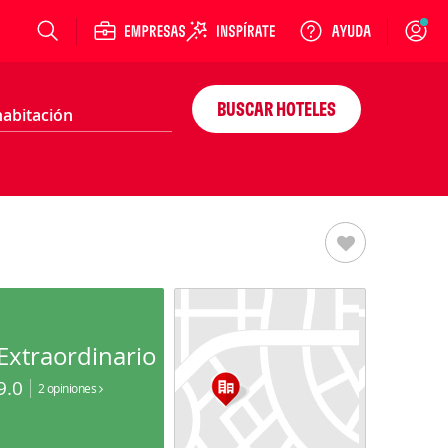
Login
BUSCAR HOTELES
Extraordinario
9.0
2 opiniones