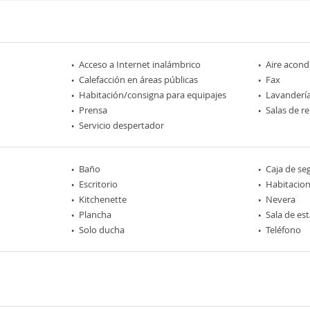
Acceso a Internet inalámbrico
Aire acond
Calefacción en áreas públicas
Fax
Habitación/consigna para equipajes
Lavanderí
Prensa
Salas de r
Servicio despertador
Baño
Caja de se
Escritorio
Habitacio
Kitchenette
Nevera
Plancha
Sala de est
Solo ducha
Teléfono