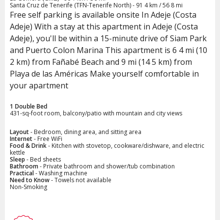
Santa Cruz de Tenerife (TFN-Tenerife North) - 91 4 km / 56 8 mi
Free self parking is available onsite In Adeje (Costa
Adeje) With a stay at this apartment in Adeje (Costa
Adeje), you'll be within a 15-minute drive of Siam Park
and Puerto Colon Marina This apartment is 6 4 mi (10
2 km) from Fañabé Beach and 9 mi (14 5 km) from
Playa de las Américas Make yourself comfortable in
your apartment
1 Double Bed
431-sq-foot room, balcony/patio with mountain and city views
Layout
- Bedroom, dining area, and sitting area
Internet
- Free WiFi
Food & Drink
- Kitchen with stovetop, cookware/dishware, and electric
kettle
Sleep
- Bed sheets
Bathroom
- Private bathroom and shower/tub combination
Practical
- Washing machine
Need to Know
- Towels not available
Non-Smoking