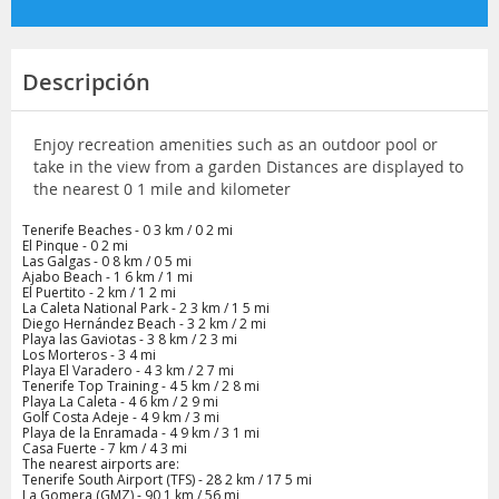
Descripción
Enjoy recreation amenities such as an outdoor pool or
take in the view from a garden Distances are displayed to
the nearest 0 1 mile and kilometer
Tenerife Beaches - 0 3 km / 0 2 mi
El Pinque - 0 2 mi
Las Galgas - 0 8 km / 0 5 mi
Ajabo Beach - 1 6 km / 1 mi
El Puertito - 2 km / 1 2 mi
La Caleta National Park - 2 3 km / 1 5 mi
Diego Hernández Beach - 3 2 km / 2 mi
Playa las Gaviotas - 3 8 km / 2 3 mi
Los Morteros - 3 4 mi
Playa El Varadero - 4 3 km / 2 7 mi
Tenerife Top Training - 4 5 km / 2 8 mi
Playa La Caleta - 4 6 km / 2 9 mi
Golf Costa Adeje - 4 9 km / 3 mi
Playa de la Enramada - 4 9 km / 3 1 mi
Casa Fuerte - 7 km / 4 3 mi
The nearest airports are:
Tenerife South Airport (TFS) - 28 2 km / 17 5 mi
La Gomera (GMZ) - 90 1 km / 56 mi