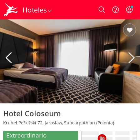
Hoteles
Login
Hotel Coloseum
Kruhel Pe?ki?ski 72, Jaroslaw, Subcarpathian (Polonia)
Extraordinario