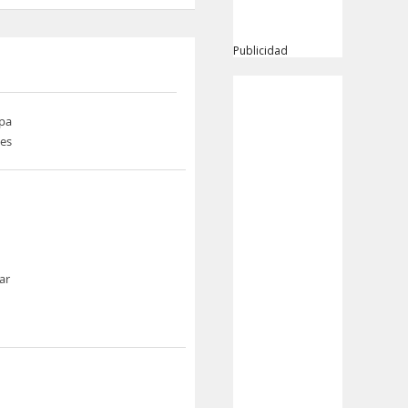
Publicidad
pa
nes
ar