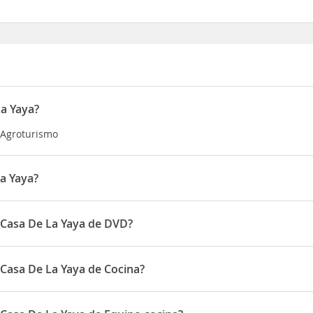
La Yaya?
a Agroturismo
a Yaya?
a Ladera s/n
 Casa De La Yaya de DVD?
Yaya disponen de DVD
 Casa De La Yaya de Cocina?
Yaya disponen de Cocina