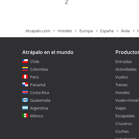
Atrapalo.com
Hoteles
Europa
España
Ávila
Atrápalo en el mundo
Producto
Chile
Entradas
Colombia
Actividades
Perú
Vuelos
Panamá
Trenes
Costa Rica
Hoteles
Guatemala
Vuelo+Hotel
Argentina
Viajes
México
Escapadas
Cruceros
Coches