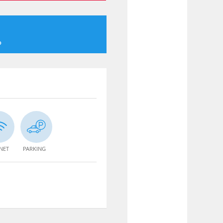
o
NET
PARKING