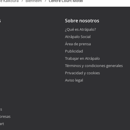
e Kaikoura
Blenheim
Centre Court Motel
s
Sobre nosotros
¿Qué es Atrápalo?
Atrápalo Social
Área de prensa
Publicidad
Trabajar en Atrápalo
Términos y condiciones generales
Privacidad y cookies
Aviso legal
os
presas
art