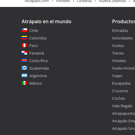
Atrapalo.com
Hoteles
Oceanía
Nueva Zelanda
d
Atrápalo en el mundo
Producto
Chile
Entradas
Colombia
Actividades
Perú
Vuelos
Panamá
Trenes
Costa Rica
Hoteles
Guatemala
Vuelo+Hotel
Argentina
Viajes
México
Escapadas
Cruceros
Coches
Vale Regalo
Atrapapunt
Atrápalo Em
Atrápalo Sm