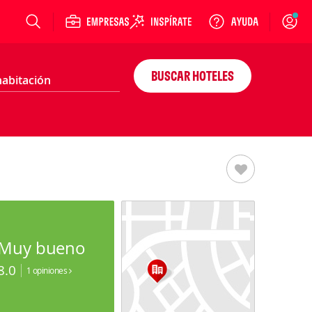
Login
BUSCAR HOTELES
Muy bueno
8.0
1 opiniones