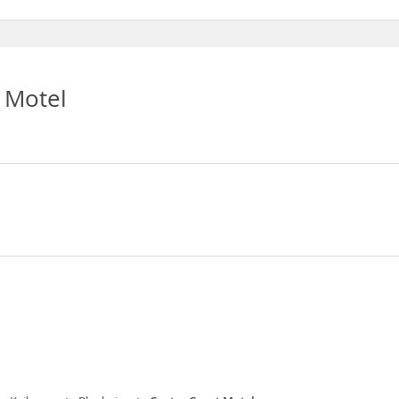
en de Kettle (cafetera y tetera)
 Motel