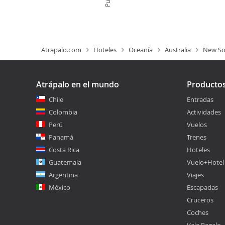
Atrapalo.com
Hoteles
Oceanía
Australia
New So
Atrápalo en el mundo
Producto
Chile
Entradas
Colombia
Actividades
Perú
Vuelos
Panamá
Trenes
Costa Rica
Hoteles
Guatemala
Vuelo+Hotel
Argentina
Viajes
México
Escapadas
Cruceros
Coches