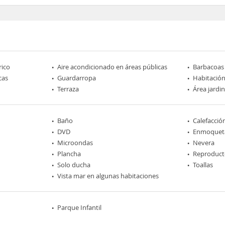
rico
Aire acondicionado en áreas públicas
Barbacoas
cas
Guardarropa
Habitación
Terraza
Área jardi
Baño
Calefacció
DVD
Enmoquet
Microondas
Nevera
Plancha
Reproduct
Solo ducha
Toallas
Vista mar en algunas habitaciones
Parque Infantil