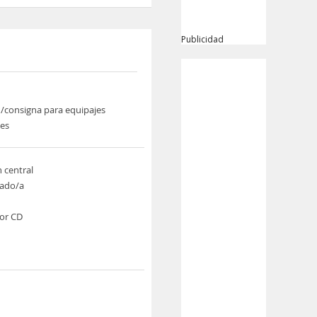
Publicidad
/consigna para equipajes
nes
n central
ado/a
or CD