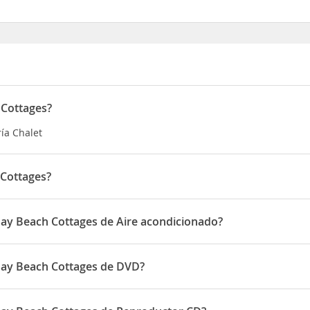
 Cottages?
ría Chalet
 Cottages?
n Quarantine Bay Road
Bay Beach Cottages de Aire acondicionado?
ttages disponen de Aire acondicionado
Bay Beach Cottages de DVD?
ottages disponen de DVD