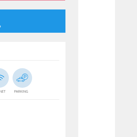
o
NET
PARKING