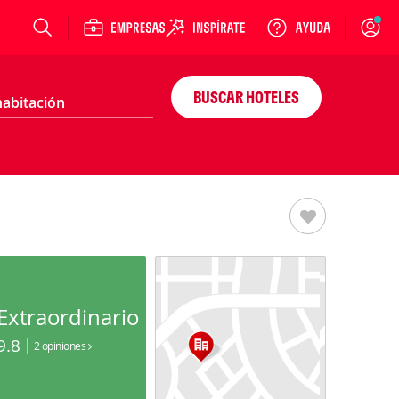
Login
BUSCAR HOTELES
Extraordinario
9.8
2 opiniones