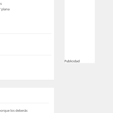
s
V plana
Publicidad
 porque los deberás