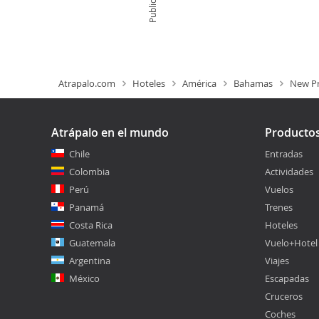
Publicidad
Atrapalo.com
Hoteles
América
Bahamas
New Pr
Atrápalo en el mundo
Producto
Chile
Entradas
Colombia
Actividades
Perú
Vuelos
Panamá
Trenes
Costa Rica
Hoteles
Guatemala
Vuelo+Hotel
Argentina
Viajes
México
Escapadas
Cruceros
Coches