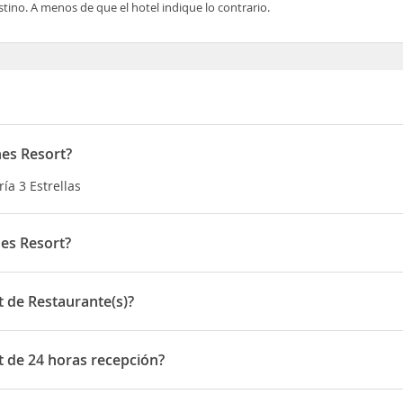
tino. A menos de que el hotel indique lo contrario.
hes Resort?
ía 3 Estrellas
es Resort?
n Sandport Marina Village West Bay Street
 de Restaurante(s)?
 Restaurante(s)
t de 24 horas recepción?
 24 horas recepción