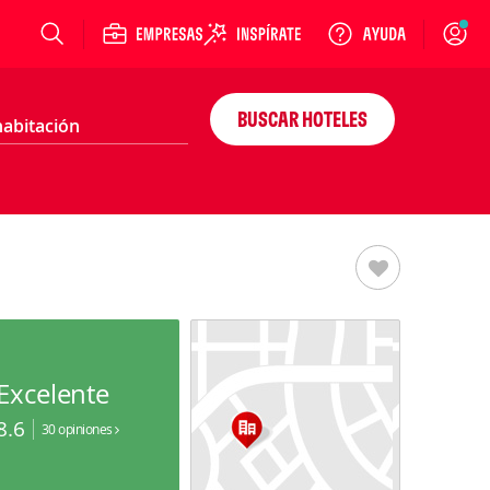
Login
BUSCAR HOTELES
Excelente
8.6
30 opiniones