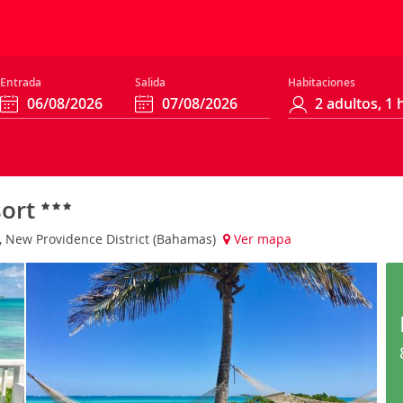
Entrada
Salida
Habitaciones
sort
, New Providence District (Bahamas)
Ver mapa