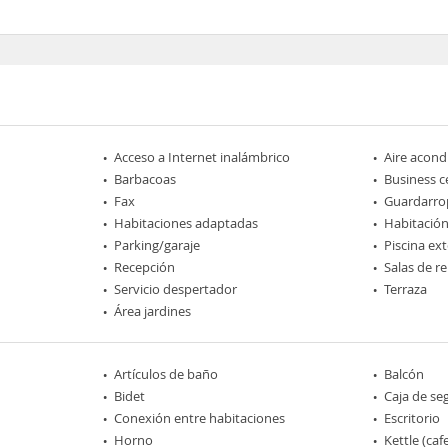
Acceso a Internet inalámbrico
Aire acond
Barbacoas
Business c
Fax
Guardarro
Habitaciones adaptadas
Habitación
Parking/garaje
Piscina ext
Recepción
Salas de r
Servicio despertador
Terraza
Área jardines
Artículos de baño
Balcón
Bidet
Caja de se
Conexión entre habitaciones
Escritorio
Horno
Kettle (caf