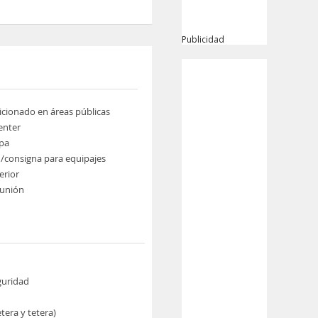
Publicidad
icionado en áreas públicas
enter
pa
/consigna para equipajes
erior
eunión
guridad
etera y tetera)