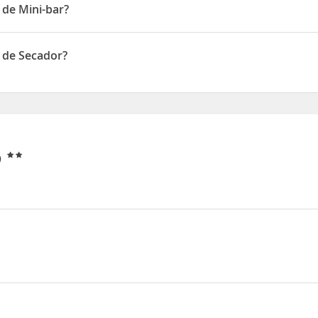
 de Mini-bar?
e Mini-bar
o de Secador?
e Secador
o