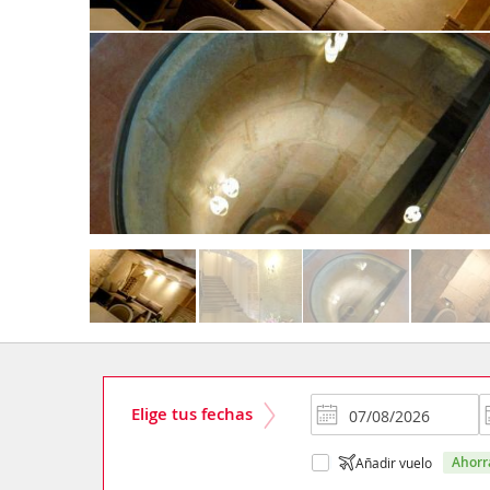
Elige tus fechas
ahor
Añadir vuelo