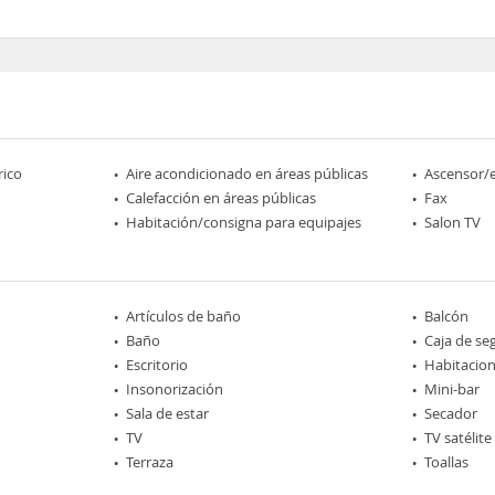
rico
Aire acondicionado en áreas públicas
Ascensor/
Calefacción en áreas públicas
Fax
Habitación/consigna para equipajes
Salon TV
Artículos de baño
Balcón
Baño
Caja de se
Escritorio
Habitacio
Insonorización
Mini-bar
Sala de estar
Secador
TV
TV satélite
Terraza
Toallas