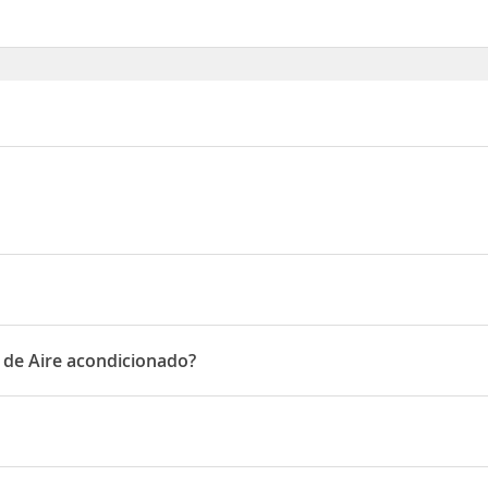
ro, 11
o de Aire acondicionado?
e Aire acondicionado