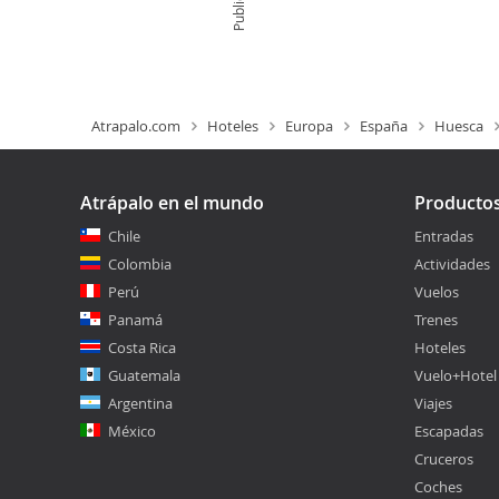
Atrapalo.com
Hoteles
Europa
España
Huesca
Atrápalo en el mundo
Producto
Chile
Entradas
Colombia
Actividades
Perú
Vuelos
Panamá
Trenes
Costa Rica
Hoteles
Guatemala
Vuelo+Hotel
Argentina
Viajes
México
Escapadas
Cruceros
Coches