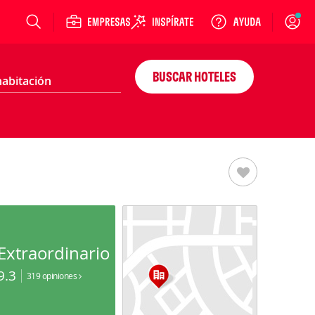
Login
BUSCAR HOTELES
Extraordinario
9.3
319 opiniones