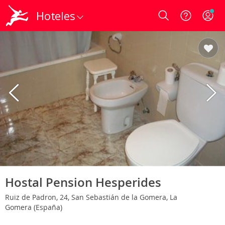
Hoteles
Login
Hostal Pension Hesperides
Ruiz de Padron, 24, San Sebastián de la Gomera, La
Gomera (España)