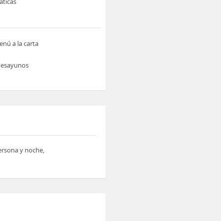
áticas
nú a la carta
 desayunos
persona y noche,