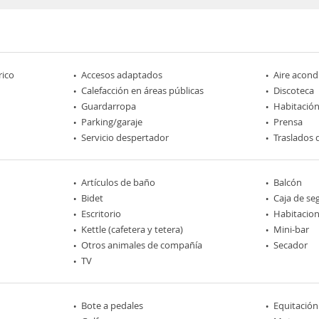
rico
Accesos adaptados
Aire acond
Calefacción en áreas públicas
Discoteca
Guardarropa
Habitación
Parking/garaje
Prensa
Servicio despertador
Traslados 
Artículos de baño
Balcón
Bidet
Caja de se
Escritorio
Habitacio
Kettle (cafetera y tetera)
Mini-bar
Otros animales de compañía
Secador
TV
Bote a pedales
Equitación