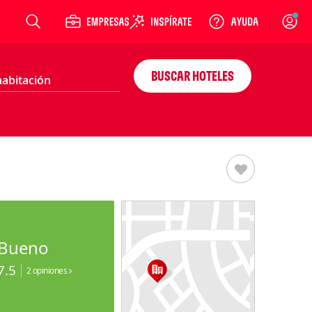
Login
BUSCAR HOTELES
Bueno
7.5
2 opiniones