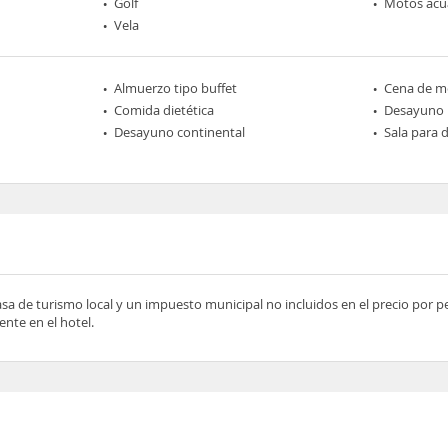
Golf
Motos acu
Vela
Almuerzo tipo buffet
Cena de me
Comida dietética
Desayuno
Desayuno continental
Sala para
asa de turismo local y un impuesto municipal no incluidos en el precio por 
nte en el hotel.