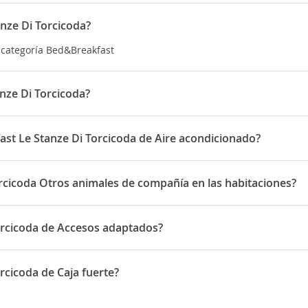
anze Di Torcicoda?
a categoría Bed&Breakfast
nze Di Torcicoda?
tuado en Vicolo Mozzo Torcicoda 9
ast Le Stanze Di Torcicoda de Aire acondicionado?
e Di Torcicoda disponen de Aire acondicionado
orcicoda Otros animales de compañía en las habitaciones?
rmite Otros animales de compañía en las habitaciones
orcicoda de Accesos adaptados?
spone de Accesos adaptados
rcicoda de Caja fuerte?
one de Caja fuerte