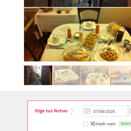
Elige tus fechas
ahor
Añadir vuelo