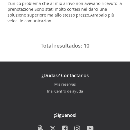
L'unico problema che al mio arrivo non avevano ricevuto la
prenotazione.Sono stati molto cortesi nel darci una
soluzione superiore ma allo stesso prezzo.Atrapalo più
veloci le comunicazioni.
Total resultados:
10
¿Dudas? Contáctanos
Mis reservas
Ir al Centro de ayuda
¡Síguenos!