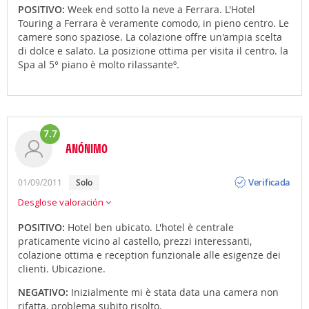
POSITIVO:
Week end sotto la neve a Ferrara. L'Hotel
Touring a Ferrara è veramente comodo, in pieno centro. Le
camere sono spaziose. La colazione offre un'ampia scelta
di dolce e salato. La posizione ottima per visita il centro. la
Spa al 5° piano è molto rilassanteº.
7.7
ANÓNIMO
Opinión
Verificada
01/09/2011
solo
Desglose valoración
POSITIVO:
Hotel ben ubicato. L'hotel è centrale
praticamente vicino al castello, prezzi interessanti,
colazione ottima e reception funzionale alle esigenze dei
clienti. Ubicazione.
NEGATIVO:
Inizialmente mi è stata data una camera non
rifatta, problema subito risolto.