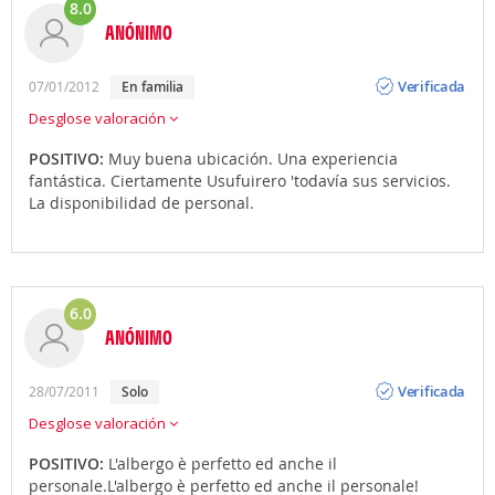
8.0
ANÓNIMO
Opinión
Verificada
07/01/2012
en familia
Desglose valoración
POSITIVO:
Muy buena ubicación. Una experiencia
fantástica. Ciertamente Usufuirero 'todavía sus servicios.
La disponibilidad de personal.
6.0
ANÓNIMO
Opinión
Verificada
28/07/2011
solo
Desglose valoración
POSITIVO:
L'albergo è perfetto ed anche il
personale.L'albergo è perfetto ed anche il personale!