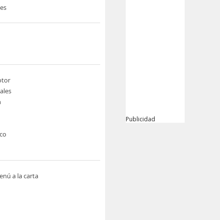
nes
otor
ales
n
Publicidad
rco
nú a la carta