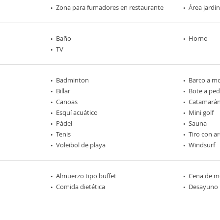
Zona para fumadores en restaurante
Área jardi
Baño
Horno
TV
Badminton
Barco a m
Billar
Bote a ped
Canoas
Catamará
Esquí acuático
Mini golf
Pádel
Sauna
Tenis
Tiro con a
Voleibol de playa
Windsurf
Almuerzo tipo buffet
Cena de me
Comida dietética
Desayuno