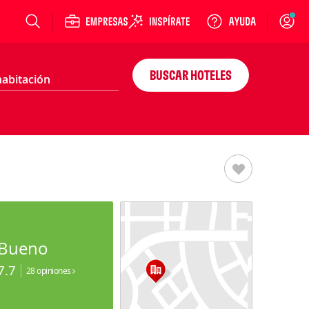
Login
BUSCAR HOTELES
Bueno
7.7
28 opiniones