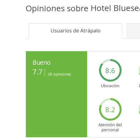
Opiniones sobre
Hotel Bluese
Usuarios de
Atrápalo
Bueno
8.6
7.7
28
opiniones
Ubicación
8.2
Atención del
personal