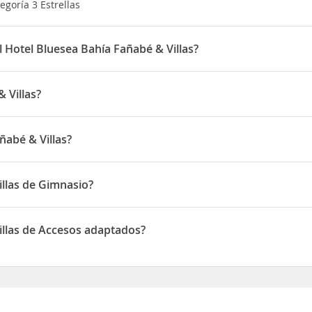
egoría 3 Estrellas
l Hotel Bluesea Bahía Fañabé & Villas?
s a partir de las 15:00 horas y la salida de 07:00 a 12:00 horas
 Villas?
ife Sur
tardarás 14 minutos por carretera en encontrar el complejo
laza del Duque, que está a solo 7 minutos andando.
ñabé & Villas?
a zona, a unos 10 minutos de paseo. Además, la
parada de autobús
do en Avda. Bruselas 5-7
illas de Gimnasio?
e de Gimnasio
illas de Accesos adaptados?
ne de Accesos adaptados