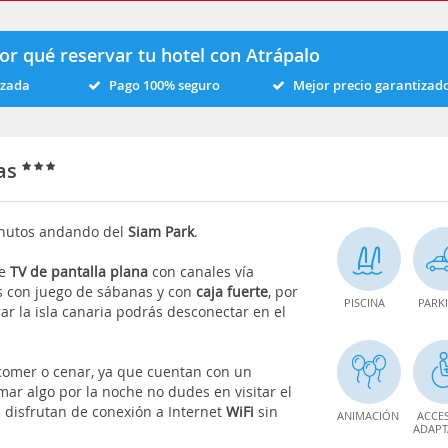
or qué reservar tu hotel con Atrápalo
izada
Pago 100% seguro
Mejor precio garantizad
las
inutos andando del
Siam Park
.
de
TV de pantalla plana
con canales vía
s con juego de sábanas y con
caja fuerte
, por
PISCINA
PARK
rar la isla canaria podrás desconectar en el
comer o cenar, ya que cuentan con un
omar algo por la noche no dudes en visitar el
as disfrutan de conexión a Internet
WiFi
sin
ANIMACIÓN
ACCE
ADAP