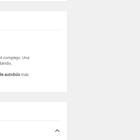
el complejo. Una
ndando.
de autobús
más