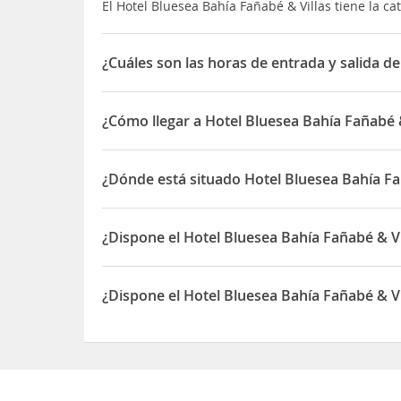
El Hotel Bluesea Bahía Fañabé & Villas tiene la cat
¿Cuáles son las horas de entrada y salida de
La entrada a Hotel Bluesea Bahía Fañabé & Villas e
¿Cómo llegar a Hotel Bluesea Bahía Fañabé &
Si llegas a la isla a través del
Aeropuerto de Tener
ciudad podrás ir de compras al
centro comercial
P
¿Dónde está situado Hotel Bluesea Bahía Fa
Hay
varios restaurantes
entre los que elegir en l
El Hotel Bluesea Bahía Fañabé & Villas está situa
a 5 minutos a pie.
¿Dispone el Hotel Bluesea Bahía Fañabé & V
Sí, el Hotel Bluesea Bahía Fañabé & Villas dispon
¿Dispone el Hotel Bluesea Bahía Fañabé & V
Sí, el Hotel Bluesea Bahía Fañabé & Villas dispo