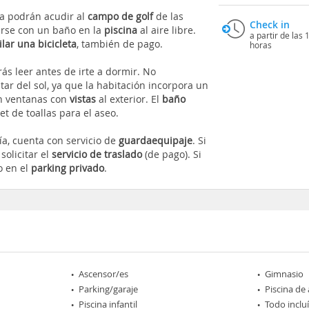
ia podrán acudir al
campo de golf
de las
Check in
arse con un baño en la
piscina
al aire libre.
a partir de las 
ilar una bicicleta
, también de pago.
horas
s leer antes de irte a dormir. No
tar del sol, ya que la habitación incorpora un
on ventanas con
vistas
al exterior. El
baño
t de toallas para el aseo.
ía, cuenta con servicio de
guardaequipaje
. Si
solicitar el
servicio de traslado
(de pago). Si
o en el
parking privado
.
Ascensor/es
Gimnasio
Parking/garaje
Piscina de
Piscina infantil
Todo inclu