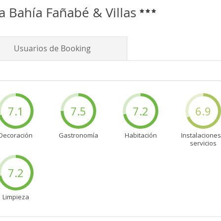
a Bahía Fañabé & Villas
Usuarios de Booking
7.1
7.5
7.2
6.9
Decoración
Gastronomía
Habitación
Instalaciones
servicios
7.2
Limpieza