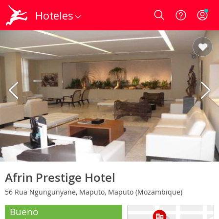
Hoteles
Login
Afrin Prestige Hotel
56 Rua Ngungunyane, Maputo, Maputo (Mozambique)
Bueno