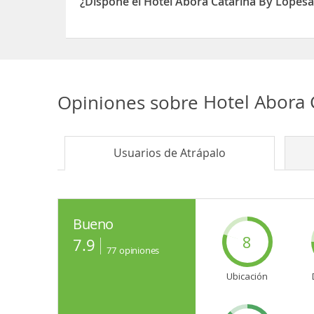
¿Dispone el Hotel Abora Catarina By Lopesa
Sí, el Hotel Abora Catarina By Lopesan dispone d
Opiniones sobre
Hotel Abora 
Usuarios de
Atrápalo
Bueno
8
7.9
77
opiniones
Ubicación