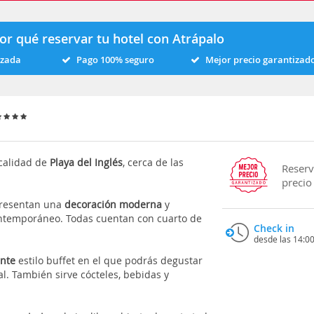
or qué reservar tu hotel con Atrápalo
izada
Pago 100% seguro
Mejor precio garantizad
ocalidad de
Playa del Inglés
, cerca de las
Reserv
precio
 presentan una
decoración moderna
y
contemporáneo. Todas cuentan con cuarto de
Check in
desde las 14:0
ante
estilo buffet en el que podrás degustar
al. También sirve cócteles, bebidas y