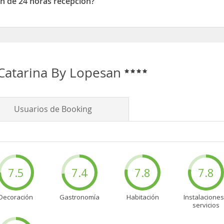
n de 24 horas recepción?
e 24 horas recepción
Catarina By Lopesan
Usuarios de Booking
7.5
7.4
7.8
7.8
Decoración
Gastronomía
Habitación
Instalaciones
servicios