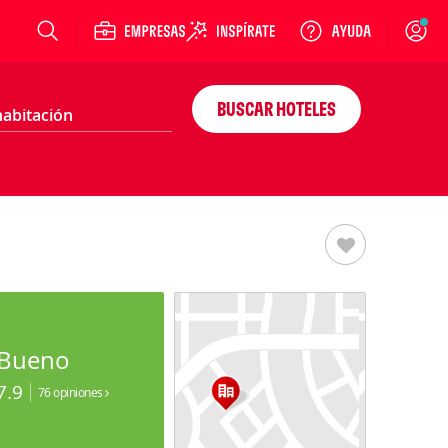
Login
BUSCAR HOTELES
Bueno
7.9
76 opiniones