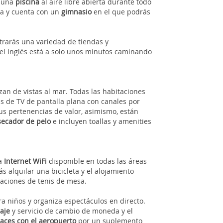
 una
piscina
al aire libre abierta durante todo
eza y cuenta con un
gimnasio
en el que podrás
trarás una variedad de tiendas y
del Inglés está a solo unos minutos caminando
zan de vistas al mar. Todas las habitaciones
as de TV de pantalla plana con canales por
s pertenencias de valor, asimismo, están
secador de pelo
e incluyen toallas y amenities
a
Internet WiFi
disponible en todas las áreas
s alquilar una bicicleta y el alojamiento
alaciones de tenis de mesa.
 niños y organiza espectáculos en directo.
aje
y servicio de cambio de moneda y el
aces con el aeropuerto
por un suplemento