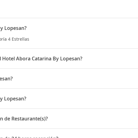
By Lopesan?
ría 4 Estrellas
el Hotel Abora Catarina By Lopesan?
desde las 14:00 horas
pesan?
Cita Shopping Center y a 800 metros del
Yumbo Centrum
. Entre los
 y
Pacha Gran Canaria
, ambos a solo unos minutos en coche del es
By Lopesan?
mas
está a 27,8 Km.
n Av. de Tirajana 1
n de Restaurante(s)?
 Restaurante(s)