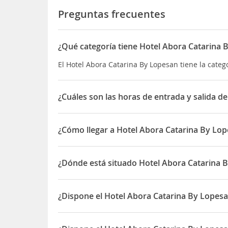
Preguntas frecuentes
¿Qué categoría tiene Hotel Abora Catarina 
El Hotel Abora Catarina By Lopesan tiene la catego
¿Cuáles son las horas de entrada y salida d
La entrada a Hotel Abora Catarina By Lopesan es 
y la salida hasta las 12:00 horas
¿Cómo llegar a Hotel Abora Catarina By Lo
Está en la
Avenida de Tirajana
, a 200 metros del 
cercanos destacan el Campo de Golf Maspalomas
¿Dónde está situado Hotel Abora Catarina 
su parte, el
Aeropuerto de Gran Canaria Las Pal
El Hotel Abora Catarina By Lopesan está situado e
¿Dispone el Hotel Abora Catarina By Lopesa
Sí, el Hotel Abora Catarina By Lopesan dispone de