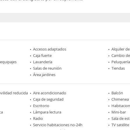
Accesos adaptados
Alquiler d
Caja fuerte
Cambio d
 equipajes
Lavandería
Peluquería
Salas de reunión
Tiendas
Área jardines
ilidad reducida
Aire acondicionado
Balcón
Caja de seguridad
Chimenea
Escritorio
Habitacio
ca
Lámpara lectura
Mini-bar
Radio
Sala de est
Servicio habitaciones no-24h
TV satélite