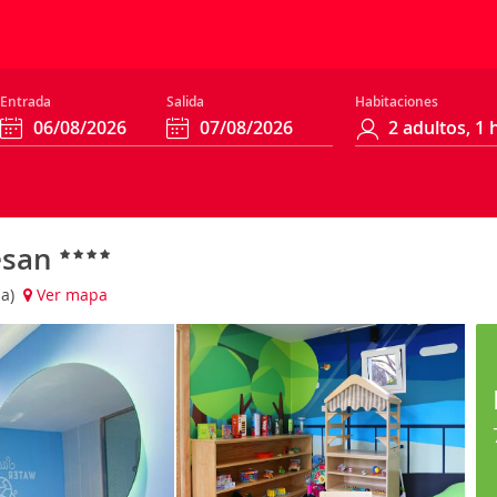
Entrada
Salida
Habitaciones
esan
ña)
Ver mapa