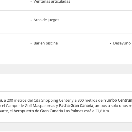
Ventanas articuladas
Área de juegos
Bar en piscina
Desayuno 
na
, a 200 metros del Cita Shopping Center y a 800 metros del
Yumbo Centru
an el Campo de Golf Maspalomas y
Pacha Gran Canaria
, ambos a solo unos 
arte, el
Aeropuerto de Gran Canaria Las Palmas
está a 27,8 Km.