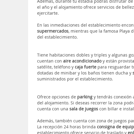
Además, durante tu estadía podrás disfrutar de
el año y el alojamiento ofrece servicios de bell
ejercitarte.
En las inmediaciones del establecimiento encon
supermercados
, mientras que la famosa Playa 
del establecimiento.
Tiene habitaciones dobles y triples y algunas go
cuentan con
aire acondicionado
y están provist
satélite, teléfono y
caja fuerte
para resguardar tu
dotadas de minibar y los baños tienen ducha y
suministrados por el establecimiento.
Ofrece opciones de
parking
y tendrás conexión 
del alojamiento. Si deseas recorrer la zona podrá
cuenta con una
sala de juegos
con billar e inst
Además, también cuenta con zona de juegos para
La recepción 24 horas brinda
consigna de equip
establecimiento ofrece servicio de traslado y
enl