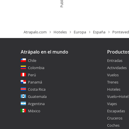
Atrapalo.com
Hoteles
Europa
España
Ponteved
Atrápalo en el mundo
Producto
Chile
Entradas
Colombia
Actividades
Perú
Vuelos
Panamá
Trenes
Costa Rica
Hoteles
Guatemala
Vuelo+Hotel
Argentina
Viajes
México
Escapadas
Cruceros
Coches