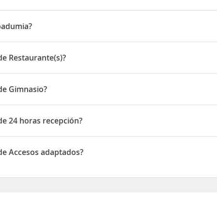
badumia?
Rúa Párroco Valiñas
e Restaurante(s)?
estaurante(s)
de Gimnasio?
Gimnasio
e 24 horas recepción?
4 horas recepción
de Accesos adaptados?
Accesos adaptados