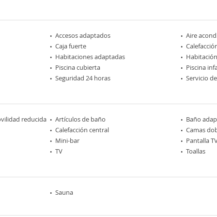
Accesos adaptados
Aire acond
Caja fuerte
Calefacció
Habitaciones adaptadas
Habitación
Piscina cubierta
Piscina infa
Seguridad 24 horas
Servicio d
ilidad reducida
Artículos de baño
Baño adap
Calefacción central
Camas dob
Mini-bar
Pantalla T
TV
Toallas
Sauna