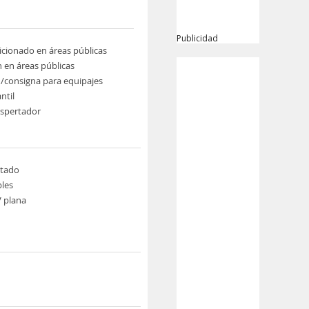
Publicidad
icionado en áreas públicas
n en áreas públicas
/consigna para equipajes
ntil
espertador
tado
les
V plana