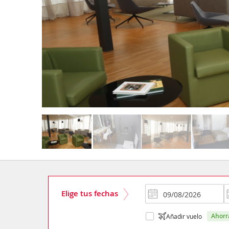
Elige tus fechas
ahor
Añadir vuelo