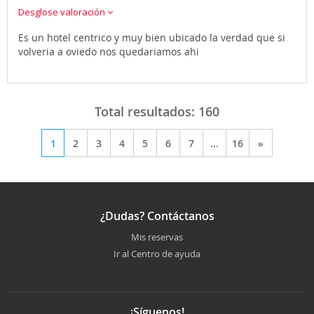
Desglose valoración
Es un hotel centrico y muy bien ubicado la verdad que si
volveria a oviedo nos quedariamos ahi
Total resultados:
160
1
2
3
4
5
6
7
...
16
»
¿Dudas? Contáctanos
Mis reservas
Ir al Centro de ayuda
¡Síguenos!