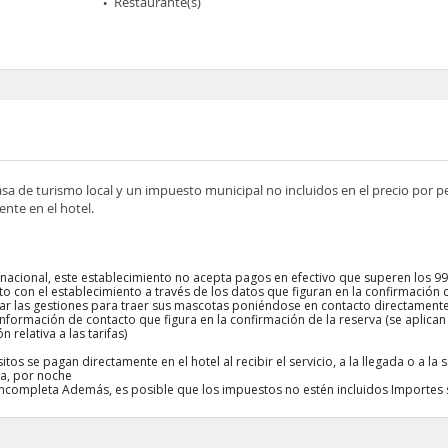
Restaurante(s)
asa de turismo local y un impuesto municipal no incluidos en el precio por 
nte en el hotel.
nacional, este establecimiento no acepta pagos en efectivo que superen los 9
o con el establecimiento a través de los datos que figuran en la confirmación 
r las gestiones para traer sus mascotas poniéndose en contacto directamente
nformación de contacto que figura en la confirmación de la reserva (se aplican
 relativa a las tarifas)
tos se pagan directamente en el hotel al recibir el servicio, a la llegada o a la s
a, por noche
r incompleta Además, es posible que los impuestos no estén incluidos Importes