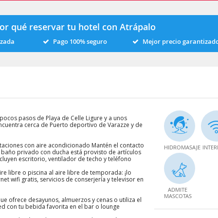
or qué reservar tu hotel con Atrápalo
izada
Pago 100% seguro
Mejor precio garantizad
a pocos pasos de Playa de Celle Ligure y a unos
encuentra cerca de Puerto deportivo de Varazze y de
itaciones con aire acondicionado Mantén el contacto
HIDROMASAJE
INTER
 El baño privado con ducha está provisto de artículos
luyen escritorio, ventilador de techo y teléfono
re libre o piscina al aire libre de temporada: ¡lo
 wifi gratis, servicios de conserjería y televisor en
ADMITE
MASCOTAS
que ofrece desayunos, almuerzos y cenas o utiliza el
ed con tu bebida favorita en el bar o lounge