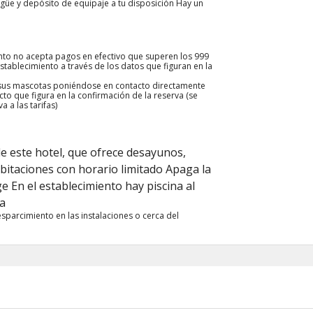
ngüe y depósito de equipaje a tu disposición Hay un
nto no acepta pagos en efectivo que superen los 999
tablecimiento a través de los datos que figuran en la
r sus mascotas poniéndose en contacto directamente
to que figura en la confirmación de la reserva (se
 a las tarifas)
de este hotel, que ofrece desayunos,
habitaciones con horario limitado Apaga la
e En el establecimiento hay piscina al
da
esparcimiento en las instalaciones o cerca del