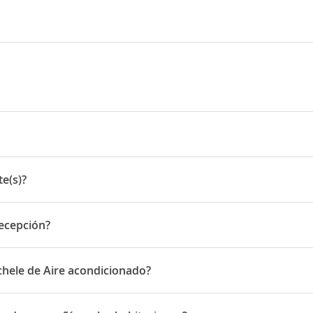
abor 26
e(s)?
)
recepción?
pción
chele de Aire acondicionado?
nen de Aire acondicionado