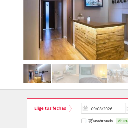
Elige tus fechas
ahor
Añadir vuelo