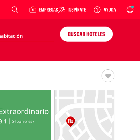
Login
BUSCAR HOTELES
Extraordinario
9.1
54 opiniones