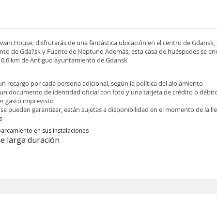
 Swan House, disfrutarás de una fantástica ubicación en el centro de Gdansk, 
nto de Gda?sk y Fuente de Neptuno Además, esta casa de huéspedes se enc
 a 0,6 km de Antiguo ayuntamiento de Gdansk
 un recargo por cada persona adicional, según la política del alojamiento
 un documento de identidad oficial con foto y una tarjeta de crédito o débit
ier gasto imprevisto
 se pueden garantizar, están sujetas a disponibilidad en el momento de la l
s
parcamiento en sus instalaciones
de larga duración