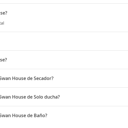
use?
tal
rás de una fantástica ubicación en el centro de Gdansk, a solo cinc
ás, esta casa de huéspedes se encuentra a 0,4 km de Iglesia de 
se?
a 74
k Swan House de Secador?
 disponen de Secador
k Swan House de Solo ducha?
 disponen de Solo ducha
k Swan House de Baño?
 disponen de Baño