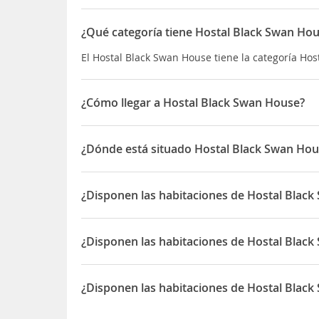
¿Qué categoría tiene Hostal Black Swan Ho
El Hostal Black Swan House tiene la categoría Hos
¿Cómo llegar a Hostal Black Swan House?
Si decides alojarte en Black Swan House, disfruta
Ayuntamiento de Gda?sk y Fuente de Neptuno Adem
¿Dónde está situado Hostal Black Swan Hou
0,6 km de Antiguo ayuntamiento de Gdansk
El Hostal Black Swan House está situado en D?ug
¿Disponen las habitaciones de Hostal Blac
Sí, las habitaciones del Hostal Black Swan House
¿Disponen las habitaciones de Hostal Blac
Sí, las habitaciones del Hostal Black Swan House
¿Disponen las habitaciones de Hostal Blac
Sí, las habitaciones del Hostal Black Swan House