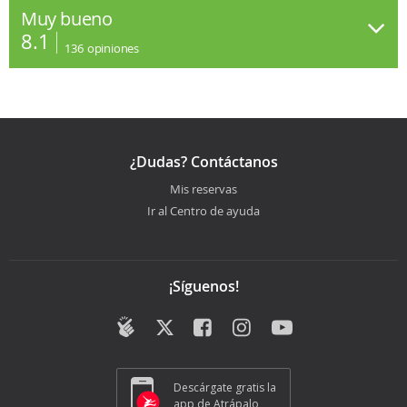
Muy bueno
8.1
136
opiniones
¿Dudas? Contáctanos
Mis reservas
Ir al Centro de ayuda
¡Síguenos!
Descárgate gratis la
app de Atrápalo