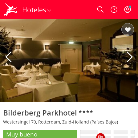
Hoteles
Login
Bilderberg Parkhotel
Westersingel 70, Rotterdam, Zuid-Holland (Países Bajos)
Muy bueno