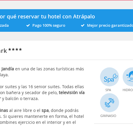
or qué reservar tu hotel con Atrápalo
izada
Pago 100% seguro
Mejor precio garantizad
ark
n
Jandía
en una de las zonas turísticas más
laya.
r suites y las 16 senior suites. Todas ellas
SPA
HIDRO
con bañera y secador de pelo,
televisión vía
r
y balcón o terraza.
inas
al aire libre o el
spa
, donde podrás
s. Si quieres mantenerte en forma, el hotel
GIMNASIO
mbines ejercicio en el interior y en el