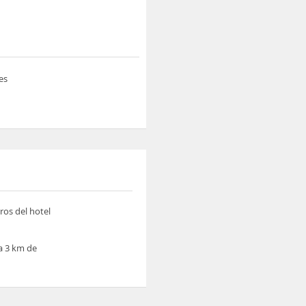
es
ros del hotel
 a 3 km de