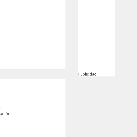
Publicidad
a
eunión