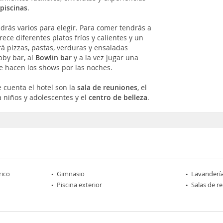
s
piscinas
.
ndrás varios para elegir. Para comer tendrás a
ece diferentes platos fríos y calientes y un
rá pizzas, pastas, verduras y ensaladas
bby bar, al
Bowlin bar
y a la vez jugar una
 hacen los shows por las noches.
e cuenta el hotel son la
sala de reuniones
, el
 niños y adolescentes y el
centro de belleza
.
rico
Gimnasio
Lavanderí
Piscina exterior
Salas de r