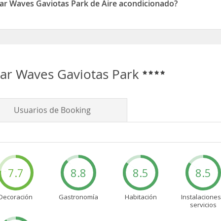
tar Waves Gaviotas Park de Aire acondicionado?
viotas Park disponen de Aire acondicionado
tar Waves Gaviotas Park
Usuarios de Booking
7.7
8.8
8.5
8.5
Decoración
Gastronomía
Habitación
Instalaciones
servicios