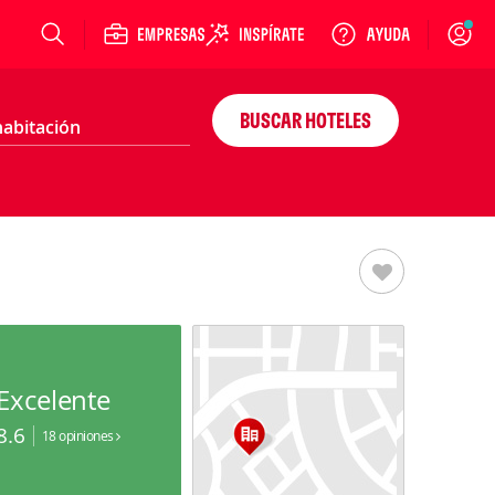
Login
BUSCAR HOTELES
Excelente
8.6
18 opiniones