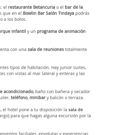
: el
restaurante Betancuria
o el
bar de la
s que en el
Bowlin Bar Salón Tindaya
podrás
o a los bolos.
rque infantil
y un
programa de animación
cuenta con una
sala de reuniones
totalmente
ntes tipos de habitación. Hay junior suites,
ites con vistas al mar lateral y enteras y las
re acondicionado
, baño con bañera y secador
iler,
teléfono
,
minibar
y balcón o terraza.
 el hotel pone a tu disposición la
sala de
argo) para que hagas alguna excursión por la
tamientos faciliales, envolutas y experiencias