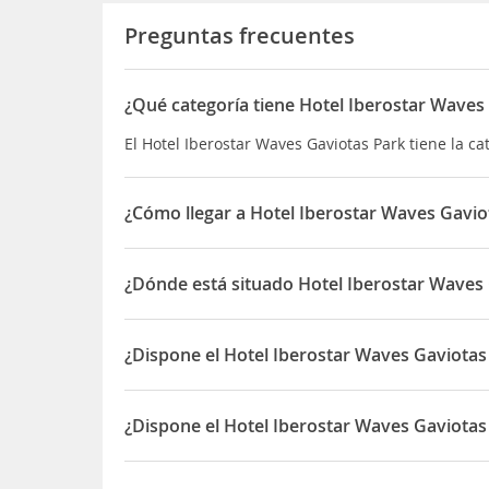
Preguntas frecuentes
¿Qué categoría tiene Hotel Iberostar Waves
El Hotel Iberostar Waves Gaviotas Park tiene la cat
¿Cómo llegar a Hotel Iberostar Waves Gavio
El Hotel se encuentra en una de las zonas turíst
colorida
Playa de Jandía
de unos 25 km de largo.
¿Dónde está situado Hotel Iberostar Waves
El hotel tiene un servicio público de autobuses 
El Hotel Iberostar Waves Gaviotas Park está situad
¿Dispone el Hotel Iberostar Waves Gaviota
Sí, el Hotel Iberostar Waves Gaviotas Park dispon
¿Dispone el Hotel Iberostar Waves Gaviotas
Sí, el Hotel Iberostar Waves Gaviotas Park dispon