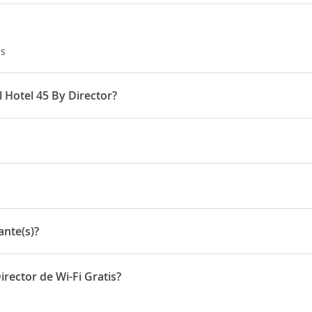
as
l Hotel 45 By Director?
as 15:00 horas
 a 5 minutos a pie.
proximadamente 30 minutos en coche del hotel y se puede organiza
cita 45
ante(s)?
(s)
rector de Wi-Fi Gratis?
onen de Wi-Fi Gratis