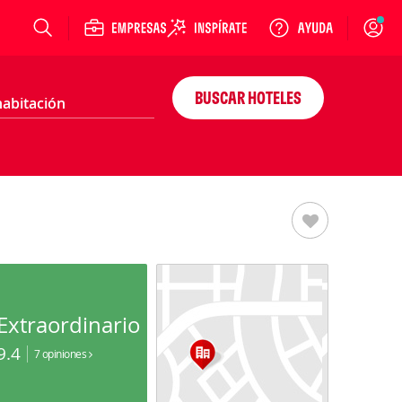
Login
BUSCAR HOTELES
Extraordinario
9.4
7 opiniones