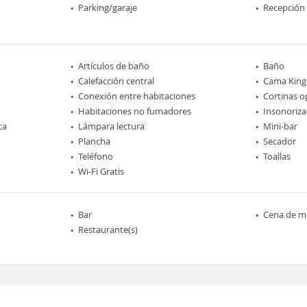
Parking/garaje
Recepción
Artículos de baño
Baño
Calefacción central
Cama King 
Conexión entre habitaciones
Cortinas o
Habitaciones no fumadores
Insonoriza
ca
Lámpara lectura
Mini-bar
Plancha
Secador
Teléfono
Toallas
Wi-Fi Gratis
Bar
Cena de me
Restaurante(s)