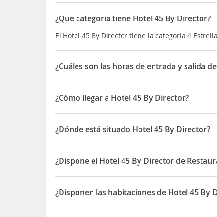
¿Qué categoría tiene Hotel 45 By Director?
El Hotel 45 By Director tiene la categoría 4 Estrell
¿Cuáles son las horas de entrada y salida de
La entrada a Hotel 45 By Director es
a partir de l
y la salida
hasta las 12:00 horas
¿Cómo llegar a Hotel 45 By Director?
El centro comercial
Costanera Center
se encuentra
¿Dónde está situado Hotel 45 By Director?
El
aeropuerto
internacional de Santiago está a a
traslado.
El Hotel 45 By Director está situado en Av. Carmen
¿Dispone el Hotel 45 By Director de Restaur
Sí, el Hotel 45 By Director dispone de Restaurante
¿Disponen las habitaciones de Hotel 45 By Di
Sí, las habitaciones del Hotel 45 By Director disp