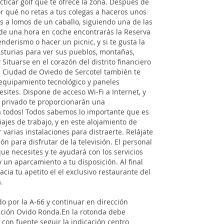
ticar golf que te ofrece la zona. Después de
or qué no retas a tus colegas a haceros unos
jes a lomos de un caballo, siguiendo una de las
de una hora en coche encontrarás la Reserva
nderismo o hacer un picnic, y si te gusta la
Asturias para ver sus pueblos, montañas,
Situarse en el corazón del distrito financiero
tel Ciudad de Oviedo de Sercotel también te
 equipamiento tecnológico y paneles
sites. Dispone de acceso Wi-Fi a Internet, y
ño privado te proporcionarán una
ra todos! Todos sabemos lo importante que es
iajes de trabajo, y en este alojamiento de
arias instalaciones para distraerte. Relájate
lón para disfrutar de la televisión. El personal
ue necesites y te ayudará con los servicios
ay un aparcamiento a tu disposición. Al final
acia tu apetito el el exclusivo restaurante del
.
o por la A-66 y continuar en dirección
ección Ovido Ronda.En la rotonda debe
 con fuente seguir la indicación centro