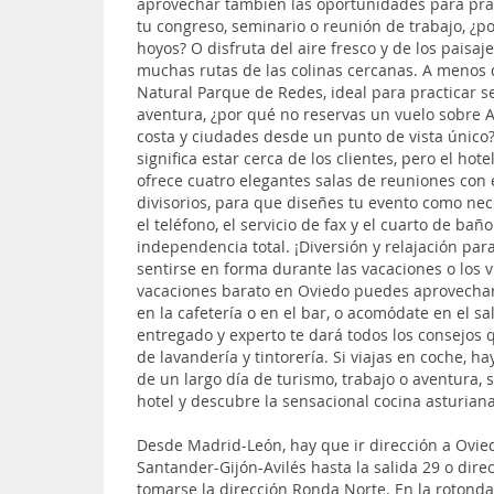
aprovechar también las oportunidades para prac
tu congreso, seminario o reunión de trabajo, ¿p
hoyos? O disfruta del aire fresco y de los paisa
muchas rutas de las colinas cercanas. A menos 
Natural Parque de Redes, ideal para practicar se
aventura, ¿por qué no reservas un vuelo sobre 
costa y ciudades desde un punto de vista único? 
significa estar cerca de los clientes, pero el ho
ofrece cuatro elegantes salas de reuniones con
divisorios, para que diseñes tu evento como nece
el teléfono, el servicio de fax y el cuarto de ba
independencia total. ¡Diversión y relajación pa
sentirse en forma durante las vacaciones o los v
vacaciones barato en Oviedo puedes aprovechar v
en la cafetería o en el bar, o acomódate en el sa
entregado y experto te dará todos los consejos q
de lavandería y tintorería. Si viajas en coche, h
de un largo día de turismo, trabajo o aventura, s
hotel y descubre la sensacional cocina asturiana
Desde Madrid-León, hay que ir dirección a Ovied
Santander-Gijón-Avilés hasta la salida 29 o dir
tomarse la dirección Ronda Norte. En la rotonda