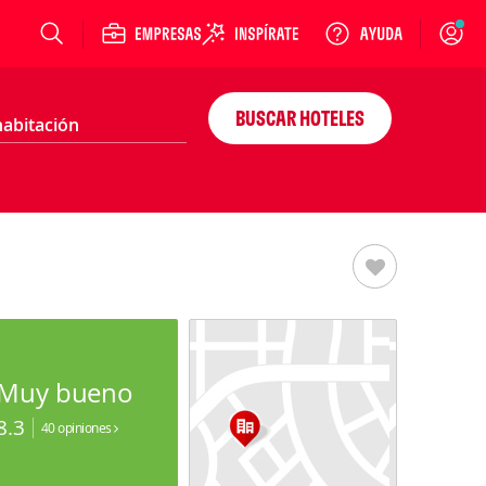
Login
BUSCAR HOTELES
Muy bueno
8.3
40 opiniones