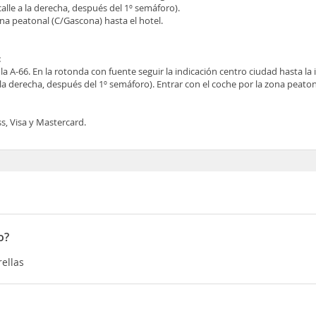
alle a la derecha, después del 1º semáforo).
ona peatonal (C/Gascona) hasta el hotel.
:
a A-66. En la rotonda con fuente seguir la indicación centro ciudad hasta la 
 la derecha, después del 1º semáforo). Entrar con el coche por la zona peato
s, Visa y Mastercard.
o?
rellas