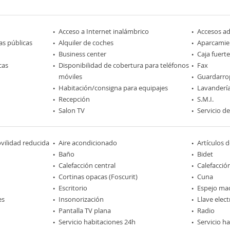
Acceso a Internet inalámbrico
Accesos a
as públicas
Alquiler de coches
Aparcamie
Business center
Caja fuerte
cas
Disponibilidad de cobertura para teléfonos
Fax
móviles
Guardarro
Habitación/consigna para equipajes
Lavanderí
Recepción
S.M.I.
Salon TV
Servicio d
ilidad reducida
Aire acondicionado
Artículos 
Baño
Bidet
Calefacción central
Calefacción
Cortinas opacas (Foscurit)
Cuna
Escritorio
Espejo maq
es
Insonorización
Llave elec
Pantalla TV plana
Radio
Servicio habitaciones 24h
Servicio h