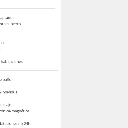
daptados
nto cubierto
pa
a
e habitaciones
de baño
 individual
uillaje
trónica/magnética
abitaciones no-24h