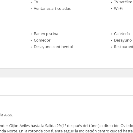
TV
TV satélite
Ventanas articuladas
Wi-Fi
Bar en piscina
Cafetería
Comedor
Desayuno
Desayuno continental
Restaurant
la A-66.
der-Gijón-Avilés hasta la Salida 29 (1ª después del túnel) o dirección Ovied
a Norte. En la rotonda con fuente seguir la indicación centro ciudad hasta 