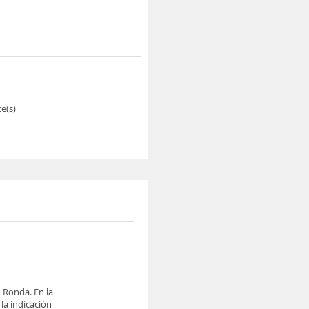
e(s)
o Ronda. En la
la indicación