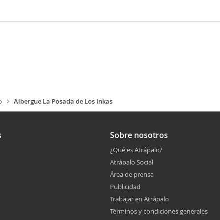
o
Albergue La Posada de Los Inkas
s
Sobre nosotros
¿Qué es Atrápalo?
Atrápalo Social
Área de prensa
Publicidad
Trabajar en Atrápalo
Términos y condiciones generales