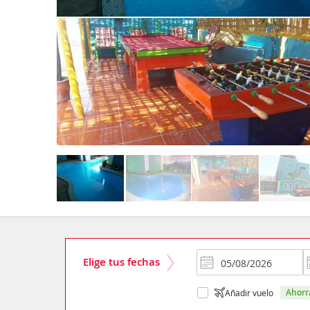
Elige tus fechas
ahor
Añadir vuelo