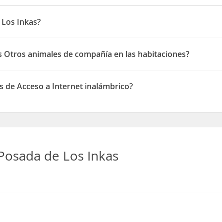
 Los Inkas?
en Prolongacion Barrio Nuevo San Isidro Mz M Lt 14
s Otros animales de compañía en las habitaciones?
tros animales de compañía en las habitaciones
s de Acceso a Internet inalámbrico?
 Acceso a Internet inalámbrico
Posada de Los Inkas