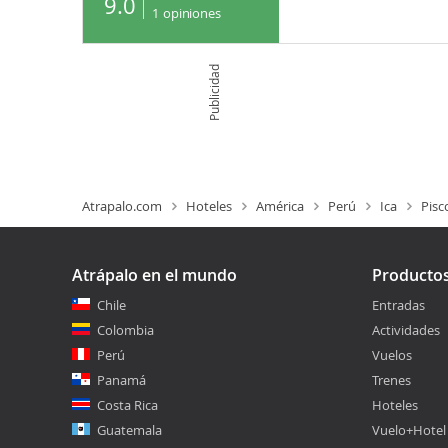
9.0
1
opiniones
Publicidad
Atrapalo.com
Hoteles
América
Perú
Ica
Pisc
Atrápalo en el mundo
Producto
Chile
Entradas
Colombia
Actividades
Perú
Vuelos
Panamá
Trenes
Costa Rica
Hoteles
Guatemala
Vuelo+Hotel