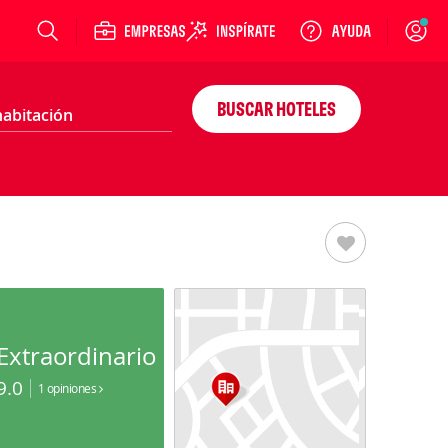
Login
BUSCAR HOTELES
Extraordinario
9.0
1 opiniones