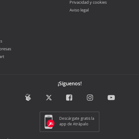
Privacidad y cookies
Aviso legal
os
presas
art
¡Síguenos!
Descárgate gratis la
app de Atrápalo