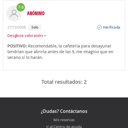
7.6
ANÓNIMO
Opinión
Verificada
27/10/2008
solo
Desglose valoración
POSITIVO:
Recomendable, la cafetería para desayunar
tendrían que abrirla antes de las 9, me imagino que en
verano sí lo harán.
Total resultados:
2
¿Dudas? Contáctanos
Mis reservas
Ir al Centro de ayuda