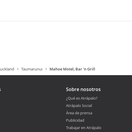
uckland
Taumarunui
Mahoe Motel, Bar 'n Grill
s
Sobre nosotros
¿Qué es Atrápalo?
Atrápalo Social
Área de prensa
Publicidad
Trabajar en Atrápalo