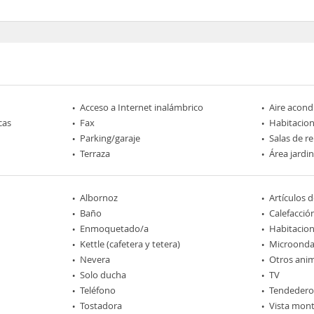
Acceso a Internet inalámbrico
Aire acond
cas
Fax
Habitacio
Parking/garaje
Salas de r
Terraza
Área jardi
Albornoz
Artículos 
Baño
Calefacció
Enmoquetado/a
Habitacio
Kettle (cafetera y tetera)
Microonda
Nevera
Otros ani
Solo ducha
TV
Teléfono
Tendedero
Tostadora
Vista mon