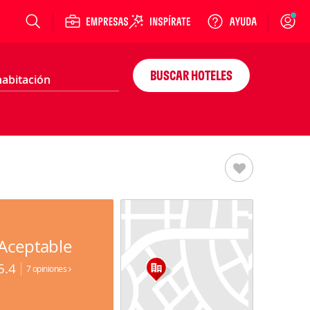
Login
BUSCAR HOTELES
Aceptable
5.4
7 opiniones