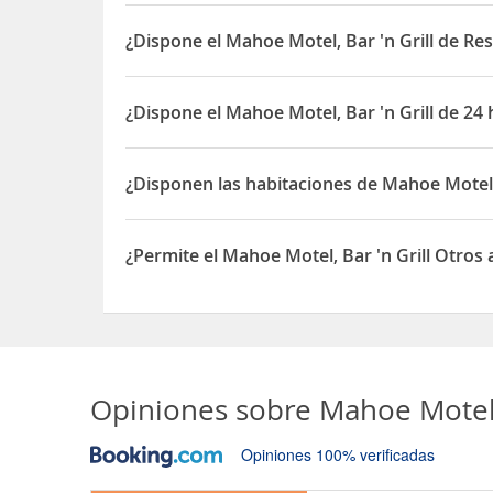
El Mahoe Motel, Bar 'n Grill está situado en 835 
¿Dispone el Mahoe Motel, Bar 'n Grill de Re
Sí, el Mahoe Motel, Bar 'n Grill dispone de Restau
¿Dispone el Mahoe Motel, Bar 'n Grill de 24
Sí, el Mahoe Motel, Bar 'n Grill dispone de 24 hor
¿Disponen las habitaciones de Mahoe Motel, 
Sí, las habitaciones del Mahoe Motel, Bar 'n Gril
¿Permite el Mahoe Motel, Bar 'n Grill Otros
Sí, el Mahoe Motel, Bar 'n Grill permite Otros an
Opiniones sobre
Mahoe Motel, 
Opiniones 100% verificadas