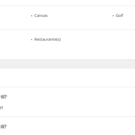
Canoas
Golf
Restaurante(s)
ll?
el
ll?