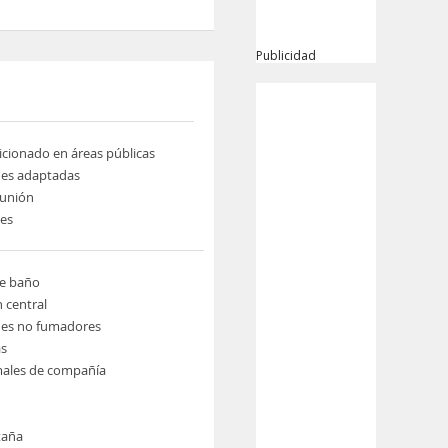
Publicidad
icionado en áreas públicas
nes adaptadas
eunión
nes
de baño
n central
nes no fumadores
s
males de compañía
taña