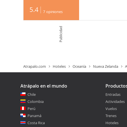
5.4
7
opiniones
Publicidad
Atrapalo.com
Hoteles
Oceanía
Nueva Zelanda
A
Atrápalo en el mundo
Producto
Chile
Entradas
Colombia
Actividades
Perú
Vuelos
Panamá
Trenes
Costa Rica
Hoteles