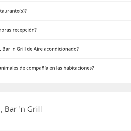
State Highway 4
staurante(s)?
rante(s)
 horas recepción?
as recepción
Bar 'n Grill de Aire acondicionado?
l disponen de Aire acondicionado
 animales de compañía en las habitaciones?
imales de compañía en las habitaciones
Bar 'n Grill