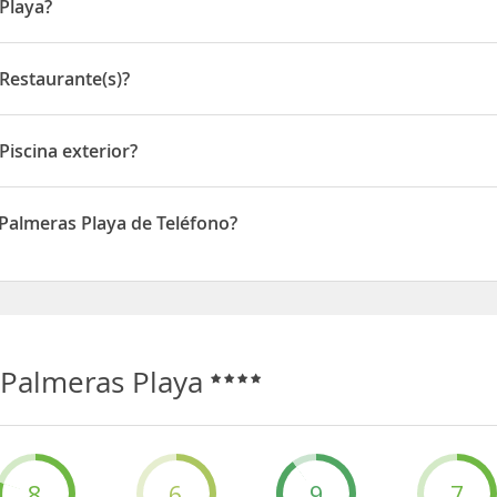
Playa?
urantes, bares, pubs, discotecas y una parada de transporte públ
rtija, s/n
 Restaurante(s)?
taurante(s)
Piscina exterior?
ina exterior
 Palmeras Playa de Teléfono?
aya disponen de Teléfono
 Palmeras Playa
8
6
9
7