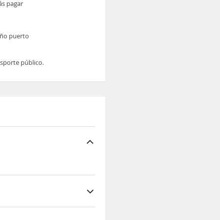
ás pagar
eño puerto
sporte público.
squero de S'illot.