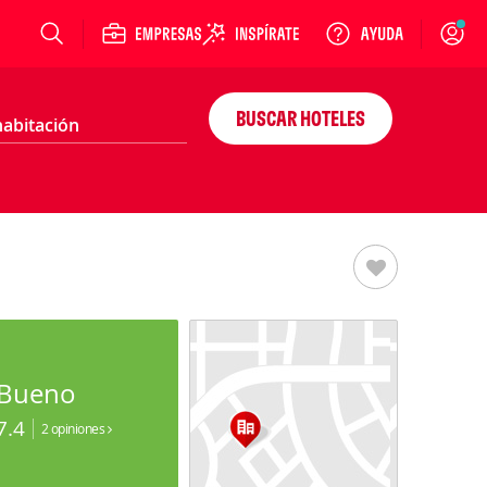
Login
BUSCAR HOTELES
Bueno
7.4
2 opiniones