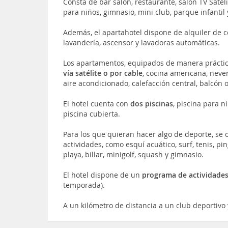
Consta de bar salón, restaurante, salón TV Satél
para niños, gimnasio, mini club, parque infantil 
Además, el apartahotel dispone de alquiler de co
lavandería, ascensor y lavadoras automáticas.
Los apartamentos, equipados de manera práctic
vía satélite o por cable
, cocina americana, neve
aire acondicionado, calefacción central, balcón o
El hotel cuenta con
dos piscinas
, piscina para n
piscina cubierta.
Para los que quieran hacer algo de deporte, se o
actividades, como esquí acuático, surf, tenis, pi
playa, billar, minigolf, squash y gimnasio.
El hotel dispone de un
programa de actividade
temporada).
A un kilómetro de distancia a un club deportivo