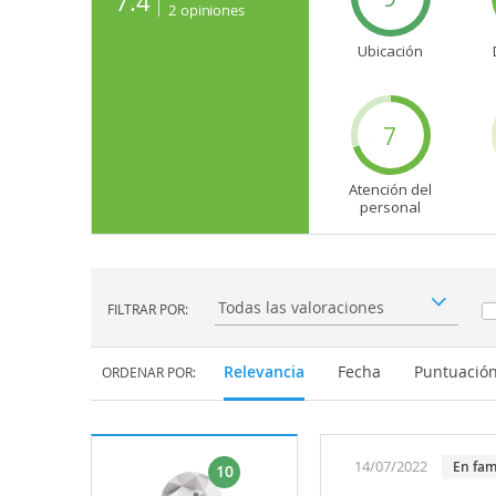
7.4
2
opiniones
Ubicación
7
Atención del
personal
FILTRAR POR:
Filtrar por:
Relevancia
Fecha
Puntuació
ORDENAR POR:
14/07/2022
en fam
10