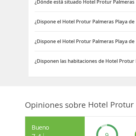
¿Dónde está situado Hotel Protur Palmeras 
En los alrededores podrás encontrar muchos resta
El Hotel Protur Palmeras Playa está situado en C/ A
¿Dispone el Hotel Protur Palmeras Playa de
Sí, el Hotel Protur Palmeras Playa dispone de Res
¿Dispone el Hotel Protur Palmeras Playa de 
Sí, el Hotel Protur Palmeras Playa dispone de Pisc
¿Disponen las habitaciones de Hotel Protur
Sí, las habitaciones del Hotel Protur Palmeras Pl
Opiniones sobre
Hotel Protur
Bueno
9