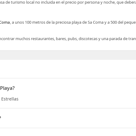
asa de turismo local no incluida en el precio por persona y noche, que deber
 Coma
, a unos 100 metros de la preciosa playa de Sa Coma y a 500 del pequ
ncontrar muchos restaurantes, bares, pubs, discotecas y una parada de tran
 Playa?
 Estrellas
?
tros de la preciosa playa de Sa Coma y a 500 del pequeño puerto pe