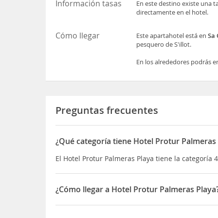
Información tasas
En este destino existe una t
directamente en el hotel.
Cómo llegar
Este apartahotel está en
Sa
pesquero de S'illot.
En los alrededores podrás e
Preguntas frecuentes
¿Qué categoría tiene Hotel Protur Palmeras
El Hotel Protur Palmeras Playa tiene la categoría 4
¿Cómo llegar a Hotel Protur Palmeras Playa
Este apartahotel está en
Sa Coma
, a unos 100 me