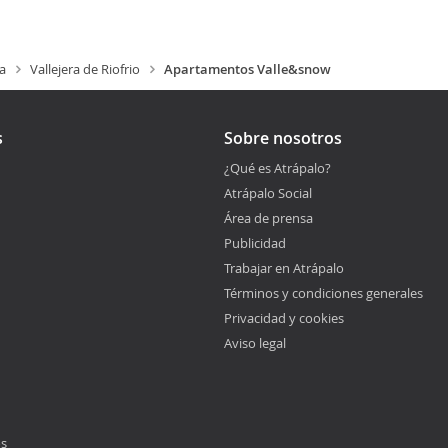
a
Vallejera de Riofrio
Apartamentos Valle&snow
s
Sobre nosotros
¿Qué es Atrápalo?
Atrápalo Social
Área de prensa
Publicidad
Trabajar en Atrápalo
Términos y condiciones generales
Privacidad y cookies
Aviso legal
os