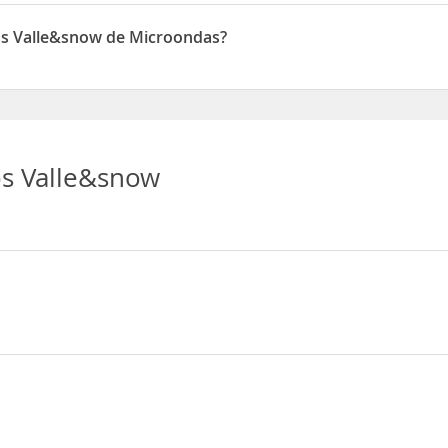
w disponen de Equipo cocina
os Valle&snow de Microondas?
w disponen de Microondas
s Valle&snow