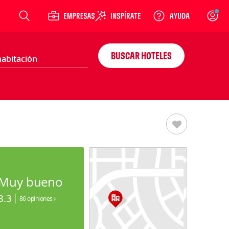
Login
BUSCAR HOTELES
Muy bueno
8.3
86 opiniones