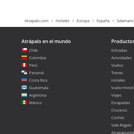
Atrapalo.com
Hoteles
Europa
España
Salamanc
Atrápalo en el mundo
Producto
Chile
Entradas
Colombia
Actividades
Perú
Vuelos
Panamá
Trenes
Costa Rica
Hoteles
Guatemala
Vuelo+Hotel
Argentina
Viajes
México
Escapadas
Cruceros
Coches
Vale Regalo
Atrapapunt