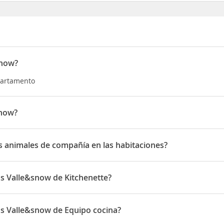
snow?
partamento
snow?
 Eras 1
 animales de compañía en las habitaciones?
imales de compañía en las habitaciones
s Valle&snow de Kitchenette?
w disponen de Kitchenette
s Valle&snow de Equipo cocina?