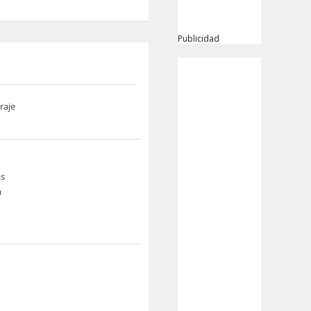
Publicidad
raje
s
a