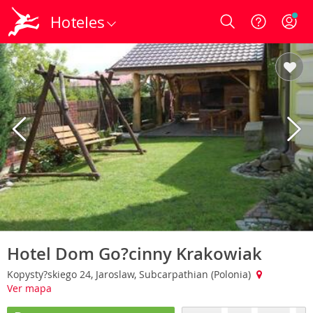
Hoteles
Login
Hotel Dom Go?cinny Krakowiak
Kopysty?skiego 24, Jaroslaw, Subcarpathian (Polonia)
Ver mapa