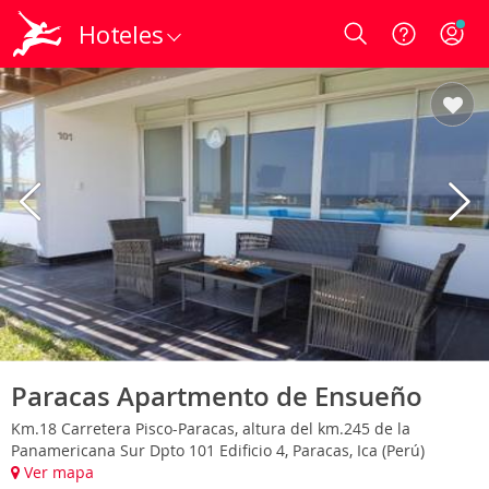
Hoteles
Login
Paracas Apartmento de Ensueño
Km.18 Carretera Pisco-Paracas, altura del km.245 de la
Panamericana Sur Dpto 101 Edificio 4, Paracas, Ica (Perú)
Ver mapa