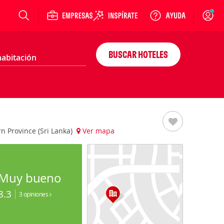
Login
BUSCAR HOTELES
rn Province (Sri Lanka)
Ver mapa
Muy bueno
8.3
3 opiniones