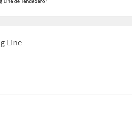
ng Line de Tendedero?
ponen de Tendedero
ng Line