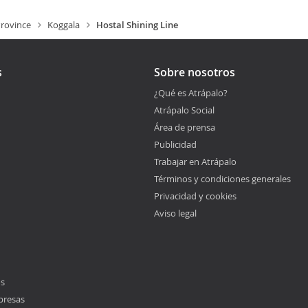
rovince
Koggala
Hostal Shining Line
s
Sobre nosotros
¿Qué es Atrápalo?
Atrápalo Social
Área de prensa
Publicidad
Trabajar en Atrápalo
Términos y condiciones generales
Privacidad y cookies
Aviso legal
os
presas