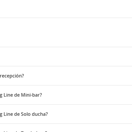
 Magalthota Road , Koggala , Habaraduwa. No: 5 / 1 , Magalthota Road
 recepción?
cepción
g Line de Mini-bar?
onen de Mini-bar
g Line de Solo ducha?
onen de Solo ducha