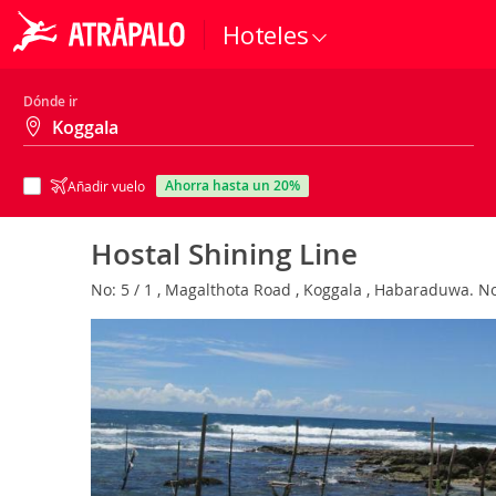
Hoteles
Dónde ir
ahorra hasta un 20%
Añadir vuelo
Hostal Shining Line
No: 5 / 1 , Magalthota Road , Koggala , Habaraduwa. No