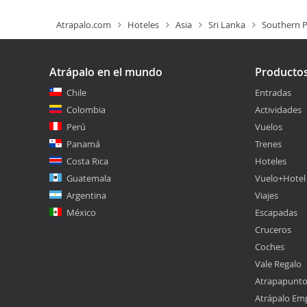
Atrapalo.com
Hoteles
Asia
Sri Lanka
Southern P
Atrápalo en el mundo
Producto
Chile
Entradas
Colombia
Actividades
Perú
Vuelos
Panamá
Trenes
Costa Rica
Hoteles
Guatemala
Vuelo+Hotel
Argentina
Viajes
México
Escapadas
Cruceros
Coches
Vale Regalo
Atrapapunt
Atrápalo Em