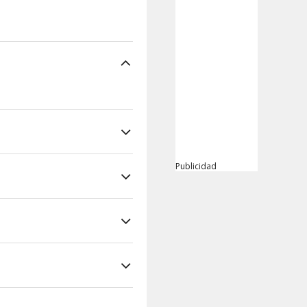
 , Koggala ,
Publicidad