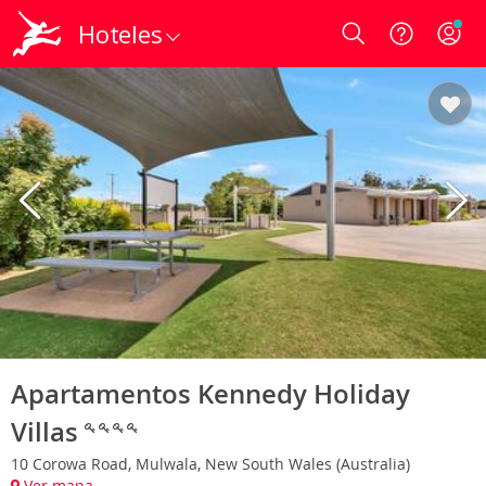
Hoteles
Login
Apartamentos Kennedy Holiday
Villas
10 Corowa Road, Mulwala, New South Wales (Australia)
Ver mapa