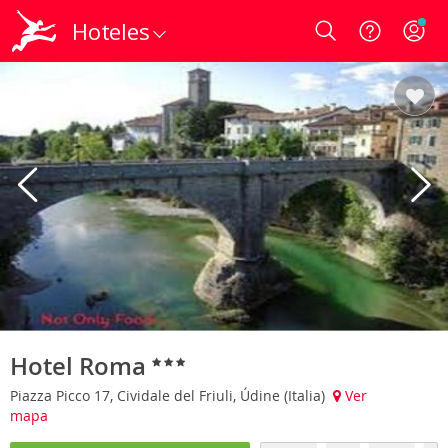
Hoteles
Login
Hotel Roma
Piazza Picco 17, Cividale del Friuli, Údine (Italia)
Ver
mapa