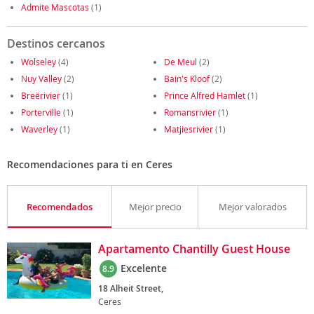
Admite Mascotas
(1)
Destinos cercanos
Wolseley
(4)
De Meul
(2)
Nuy Valley
(2)
Bain's Kloof
(2)
Breërivier
(1)
Prince Alfred Hamlet
(1)
Porterville
(1)
Romansrivier
(1)
Waverley
(1)
Matjiesrivier
(1)
Recomendaciones para ti en Ceres
Recomendados
Mejor precio
Mejor valorados
Apartamento Chantilly Guest House
Excelente
8.9
18 Alheit Street,
Ceres