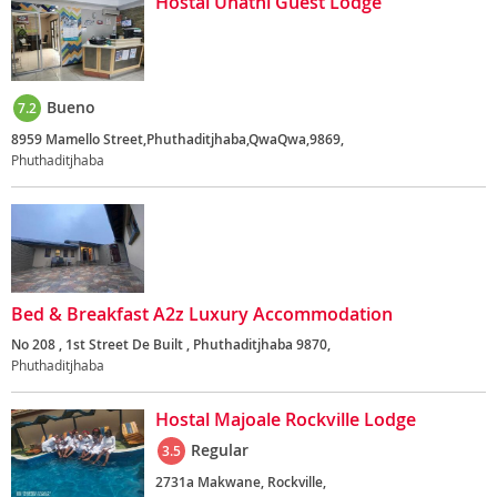
Hostal Unathi Guest Lodge
Bueno
7.2
8959 Mamello Street,Phuthaditjhaba,QwaQwa,9869,
Phuthaditjhaba
Bed & Breakfast A2z Luxury Accommodation
No 208 , 1st Street De Built , Phuthaditjhaba 9870,
Phuthaditjhaba
Hostal Majoale Rockville Lodge
Regular
3.5
2731a Makwane, Rockville,