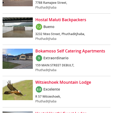
7788 Ramajwe Street,
Phuthaditjhaba
Hostal Maluti Backpackers
Bueno
7.2
3232 Nteo Street, Phuthaditjhaba,
Phuthaditjhaba
Bokamoso Self Catering Apartments
Extraordinario
9
159 MAIN STREET DEBULT,
Phuthaditjhaba
Witsieshoek Mountain Lodge
Excelente
8.8
R 57 Witsieshoek,
Phuthaditjhaba