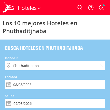
Hoteles
Login
Los 10 mejores Hoteles en
Phuthaditjhaba
BUSCA HOTELES EN PHUTHADITJHABA
Dónde ir
Entrada
Salida