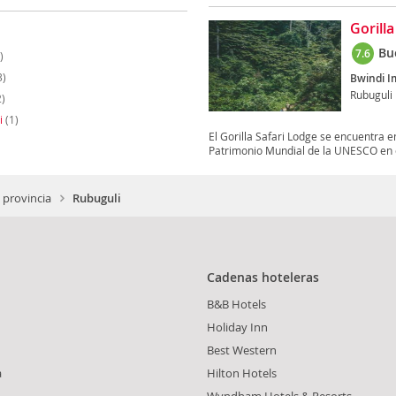
Gorilla
Bu
7.6
)
3)
Bwindi I
Rubuguli
)
i
(1)
El Gorilla Safari Lodge se encuentra e
Patrimonio Mundial de la UNESCO en e
 provincia
Rubuguli
Cadenas hoteleras
B&B Hotels
Holiday Inn
Best Western
a
Hilton Hotels
Wyndham Hotels & Resorts