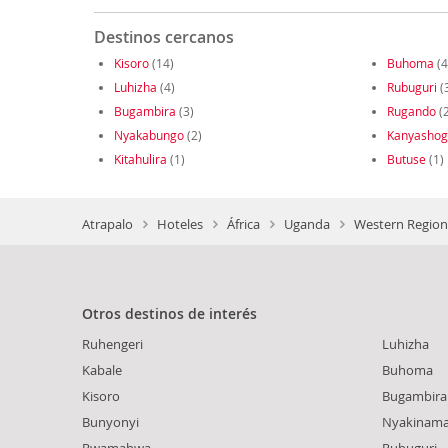
Destinos cercanos
Kisoro
(14)
Buhoma
(4
Luhizha
(4)
Rubuguri
(
Bugambira
(3)
Rugando
(2
Nyakabungo
(2)
Kanyashog
Kitahulira
(1)
Butuse
(1)
Atrapalo
Hoteles
África
Uganda
Western Region
Otros destinos de interés
Ruhengeri
Luhizha
Kabale
Buhoma
Kisoro
Bugambira
Bunyonyi
Nyakinam
Rwamahwa
Rubuguri