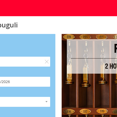
buguli
2 HO