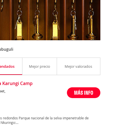
ubuguli
endados
Mejor precio
Mejor valorados
a Karungi Camp
eet,
MÁS INFO
s redondos Parque nacional de la selva impenetrable de
Nkuringo:...