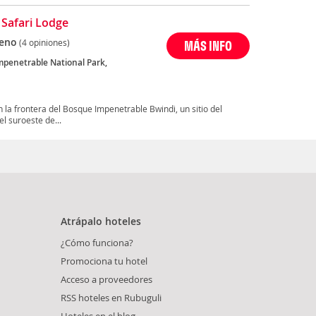
 Safari Lodge
eno
(4 opiniones)
MÁS INFO
mpenetrable National Park,
n la frontera del Bosque Impenetrable Bwindi, un sitio del
l suroeste de...
Atrápalo hoteles
¿Cómo funciona?
Promociona tu hotel
Acceso a proveedores
RSS hoteles en Rubuguli
Hoteles en el blog