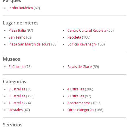
Parques
Jardin Botánico
(67)
Lugar de interés
Plaza Italia
(97)
Centro Cultural Recoleta
(65)
San Telmo
(62)
Recoleta
(106)
Plaza San Martin de Tours
(66)
Edificio Kavanagh
(100)
Museos
El Cabildo
(78)
Palais de Glace
(59)
Categorías
5 Estrellas
(38)
4 Estrellas
(206)
3 Estrellas
(195)
2 Estrellas
(97)
1 Estrella
(24)
Apartamentos
(1095)
Hostales
(47)
Otras categorías
(166)
Servicios